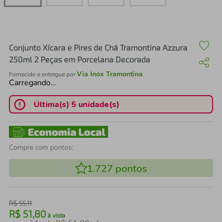
air fryer
4
º
iphone
5
º
Conjunto Xícara e Pires de Chá Tramontina Azzura
250ml 2 Peças em Porcelana Decorada
Via Inox Tramontina
Fornecido e entregue por
Carregando…
Última(s) 5 unidade(s)
Compre com pontos:
1.727
pontos
R$
55
,
11
R$
51
,
80
à vista