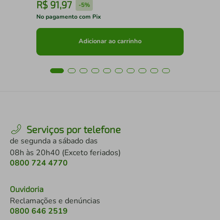
R$
91
,
97
R
-
5%
No pagamento com Pix
No 
Adicionar ao carrinho
Serviços por telefone
de segunda a sábado das
08h às 20h40 (Exceto feriados)
0800 724 4770
Ouvidoria
Reclamações e denúncias
0800 646 2519