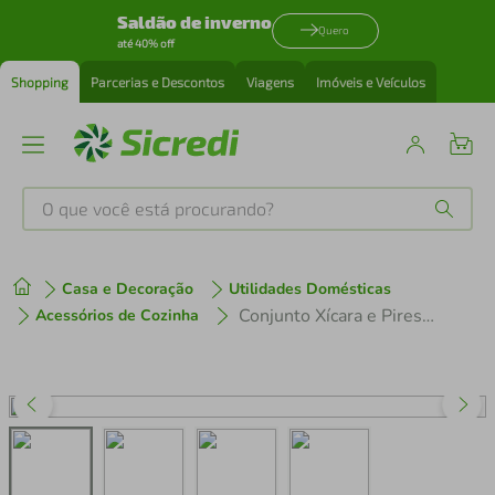
Saldão de inverno
Quero
até 40% off
Shopping
Parcerias e Descontos
Viagens
Imóveis e Veículos
O que você está procurando?
Produtos mais buscados
Casa e Decoração
Utilidades Domésticas
tenis
1
º
Conjunto Xícara e Pires de Chá Tramontina Azzura 250ml 2 Peças em Porcelana Decorada
Acessórios de Cozinha
cafeteira
2
º
perfume
3
º