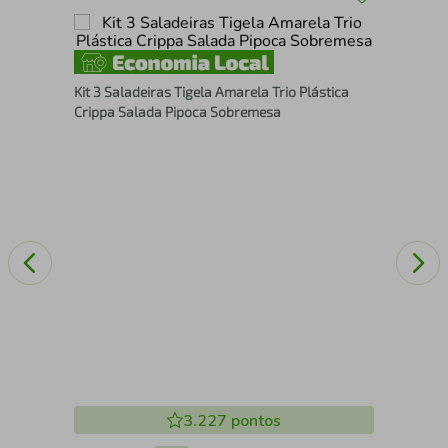
Esc
Kit 3 Saladeiras Tigela Amarela Trio Plástica
57c
Crippa Salada Pipoca Sobremesa
Des
3.227
pontos