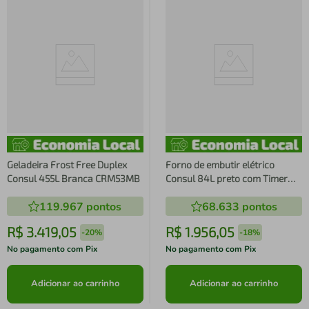
Geladeira Frost Free Duplex
Forno de embutir elétrico
Consul 455L Branca CRM53MB
Consul 84L preto com Timer
Autodesligamento e Grill
119.967
pontos
68.633
pontos
COB84BE
R$
3
.
419
,
05
R$
1
.
956
,
05
-
20%
-
18%
No pagamento com Pix
No pagamento com Pix
Adicionar ao carrinho
Adicionar ao carrinho