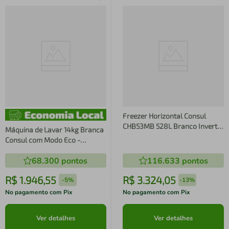
Freezer Horizontal Consul
CHB53MB 528L Branco Inverter
Máquina de Lavar 14kg Branca
2 Portas Super Frio
Consul com Modo Eco -
CWN14AB
68.300
pontos
116.633
pontos
R$
1
.
946
,
55
R$
3
.
324
,
05
-
5%
-
13%
No pagamento com Pix
No pagamento com Pix
Ver detalhes
Ver detalhes