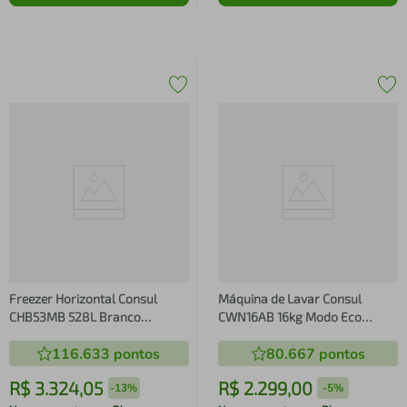
Freezer Horizontal Consul
Máquina de Lavar Consul
CHB53MB 528L Branco
CWN16AB 16kg Modo Eco
Inverter 2 Portas Super Frio
Reuso de Água Ciclo Edredom
116.633
pontos
80.667
pontos
Branca
R$
3
.
324
,
05
R$
2
.
299
,
00
-
13%
-
5%