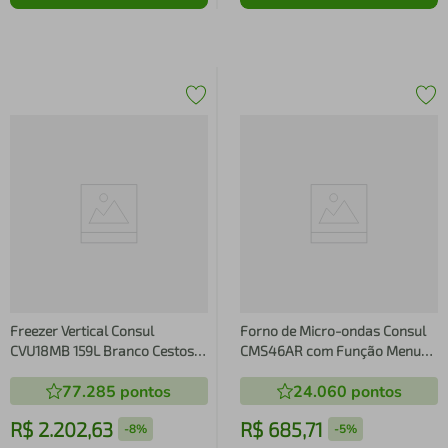
Freezer Vertical Consul
Forno de Micro-ondas Consul
CVU18MB 159L Branco Cestos
CMS46AR com Função Menu
Organizadores Econômico
Fácil 32L - Prata
77.285
pontos
24.060
pontos
R$
2
.
202
,
63
R$
685
,
71
-
8%
-
5%