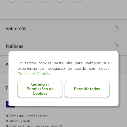
Sobre nós
+
Políticas
+
Utilizamos cookies neste site para melhorar sua
Ajuda
+
experiência de navegação de acordo com nossa
Política de Cookies
.
Gerenciar
Formas de Pagamento
Permissões de
Permitir todos
Cookies
*Pontos dos Cartões Sicredi
*Cartões Sicredi
*Boleto exclusivo para associados PJ