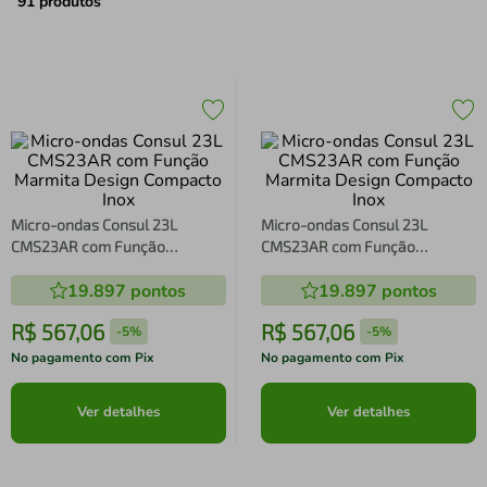
air fryer
4
º
91
produtos
iphone
5
º
Micro-ondas Consul 23L
Micro-ondas Consul 23L
CMS23AR com Função
CMS23AR com Função
Marmita Design Compacto Inox
Marmita Design Compacto Inox
19.897
pontos
19.897
pontos
R$
567
,
06
R$
567
,
06
-
5%
-
5%
No pagamento com Pix
No pagamento com Pix
Ver detalhes
Ver detalhes