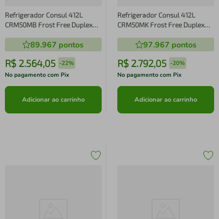
Refrigerador Consul 412L
Refrigerador Consul 412L
CRM50MB Frost Free Duplex
CRM50MK Frost Free Duplex
Branca
Inox
89.967
pontos
97.967
pontos
R$
2
.
564
,
05
R$
2
.
792
,
05
-
22%
-
20%
No pagamento com Pix
No pagamento com Pix
Adicionar ao carrinho
Adicionar ao carrinho