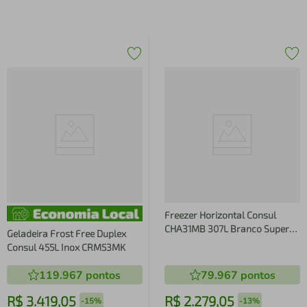
Freezer Horizontal Consul
CHA31MB 307L Branco Super
Geladeira Frost Free Duplex
Frio Porta com Chave
Consul 455L Inox CRM53MK
119.967
pontos
79.967
pontos
R$
3
.
419
,
05
R$
2
.
279
,
05
-
15%
-
13%