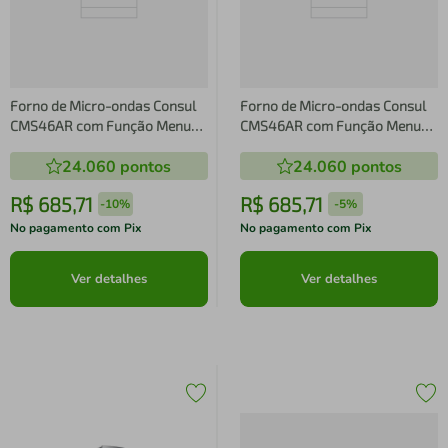
Forno de Micro-ondas Consul
Forno de Micro-ondas Consul
CMS46AR com Função Menu
CMS46AR com Função Menu
Fácil 32L - Prata
Fácil 32L - Prata
24.060
pontos
24.060
pontos
R$
685
,
71
R$
685
,
71
-
10%
-
5%
No pagamento com Pix
No pagamento com Pix
Ver detalhes
Ver detalhes