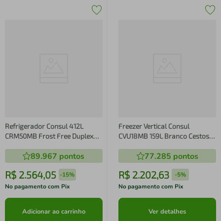
Refrigerador Consul 412L
Freezer Vertical Consul
CRM50MB Frost Free Duplex
CVU18MB 159L Branco Cestos
Branca
Organizadores Econômico
89.967
pontos
77.285
pontos
R$
2
.
564
,
05
R$
2
.
202
,
63
-
15%
-
5%
No pagamento com Pix
No pagamento com Pix
Adicionar ao carrinho
Ver detalhes