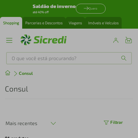
Saldão de inverno
Quero
até 40% off
Shopping
Parcerias e Descontos
Viagens
Imóveis e Veículos
O que você está procurando?
Produtos mais buscados
Consul
tenis
1
º
Consul
cafeteira
2
º
perfume
3
º
Filtrar
Mais recentes