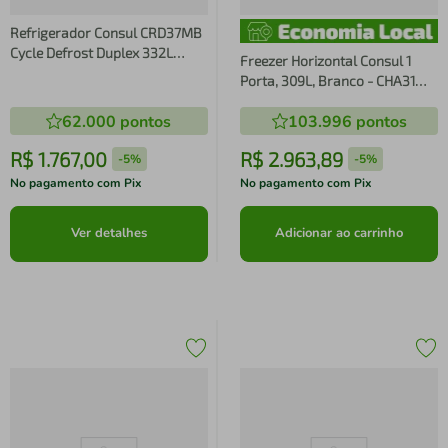
Refrigerador Consul CRD37MB
Cycle Defrost Duplex 332L
Freezer Horizontal Consul 1
Branca
Porta, 309L, Branco - CHA31
220V
62.000
pontos
103.996
pontos
R$
1
.
767
,
00
R$
2
.
963
,
89
-
5%
-
5%
No pagamento com Pix
No pagamento com Pix
Ver detalhes
Adicionar ao carrinho