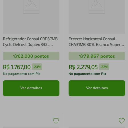
Refrigerador Consul CRD37MB
Freezer Horizontal Consul
Cycle Defrost Duplex 332L
CHA31MB 307L Branco Super
Branca
Frio Porta com Chave
62.000
pontos
79.967
pontos
R$
1
.
767
,
00
R$
2
.
279
,
05
-
23%
-
22%
No pagamento com Pix
No pagamento com Pix
Ver detalhes
Ver detalhes