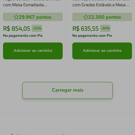
com Mesa Esmaltada
com Grades Estáveis e Mesa de
CFO4ZAB Bivolt
Vidro CD075BE Bivolt
29.967
pontos
22.300
pontos
R$
854
,
05
R$
635
,
55
-
22%
-
20%
No pagamento com Pix
No pagamento com Pix
Adicionar ao carrinho
Adicionar ao carrinho
Carregar mais