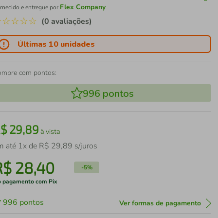
Flex Company
rnecido e entregue por
☆
☆
☆
☆
☆
(0 avaliações)
Últimas 10 unidades
ompre com pontos:
996
pontos
R$
29
,
89
à vista
m até
1
x de
R$
29
,
89
s/juros
R$
28
,
40
-
5%
 pagamento com Pix
996
pontos
Ver formas de pagamento