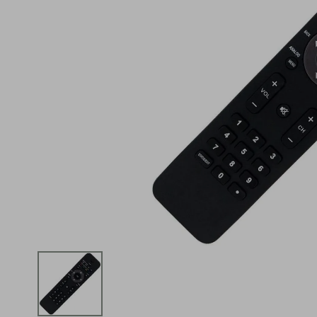
iphone
5
º