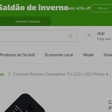
Saldão de inverno
até 40% off
Quero
Imóveis e Veículos
Olá!
Faça seu
Produtos do Sicredi
Economia Local
Moda
Sma
os
Controle Remoto Compatível TV LCD / LED Philips 42PFL7803D Teclas Ana / Digi
C
P