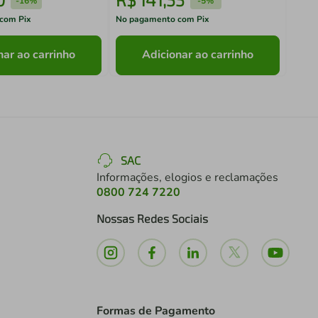
-
16%
-
5%
com Pix
No pagamento com Pix
No pa
nar ao carrinho
Adicionar ao carrinho
SAC
Informações, elogios e reclamações
0800 724 7220
Nossas Redes Sociais
Formas de Pagamento