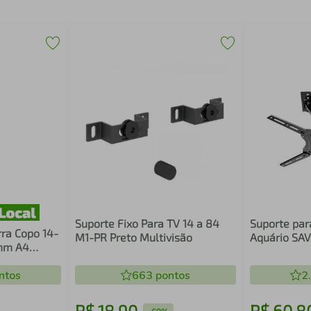
Suporte Fixo Para TV 14 a 84
Suporte par
rra Copo 14-
M1-PR Preto Multivisão
Aquário SA
mm A4
ntos
663
pontos
2
R$
18
,
90
R$
60
,
8