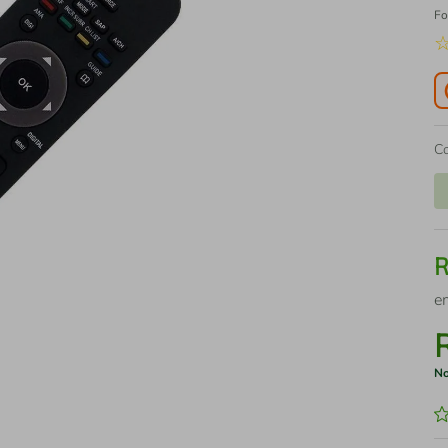
Fo
C
e
No