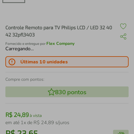
air fryer
4
º
iphone
5
º
Controle Remoto para TV Philips LCD / LED 32 40
42 32pfl3403
Flex Company
Fornecido e entregue por
Carregando…
Últimas 10 unidades
Compre com pontos:
830
pontos
R$
24
,
89
à vista
em até
1
x de
R$
24
,
89
s/juros
R$
23
,
65
-
5%