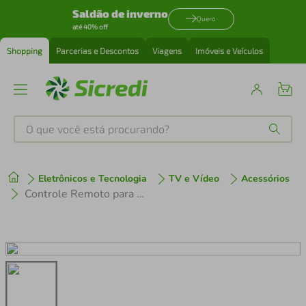
Saldão de inverno
Quero
até 40% off
Shopping
Parcerias e Descontos
Viagens
Imóveis e Veículos
O que você está procurando?
Produtos mais buscados
Eletrônicos e Tecnologia
TV e Vídeo
Acessórios
tenis
1
º
Controle Remoto para TV Philips LCD / LED 32 40 42 32pfl3403
cafeteira
2
º
perfume
3
º