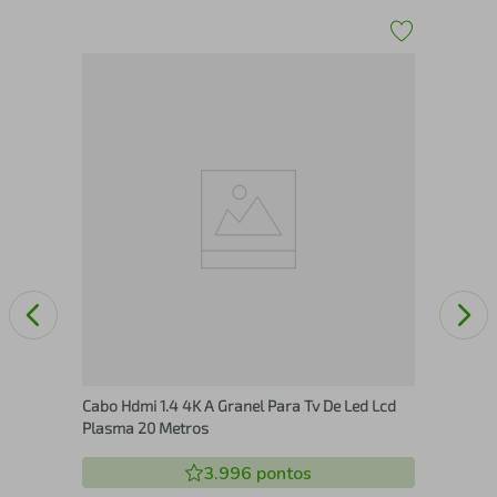
ng
i
Sup
UNI
Cabo Hdmi 1.4 4K A Granel Para Tv De Led Lcd
Plasma 20 Metros
3.996
pontos