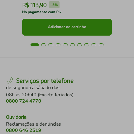
R$
113
,
90
R
-
5%
No pagamento com Pix
No 
Adicionar ao carrinho
Serviços por telefone
de segunda a sábado das
08h às 20h40 (Exceto feriados)
0800 724 4770
Ouvidoria
Reclamações e denúncias
0800 646 2519