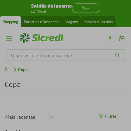
Saldão de inverno
Quero
até 40% off
Shopping
Parcerias e Descontos
Viagens
Imóveis e Veículos
O que você está procurando?
Produtos mais buscados
Copa
tenis
1
º
Copa
cafeteira
2
º
perfume
3
º
Filtrar
Mais recentes