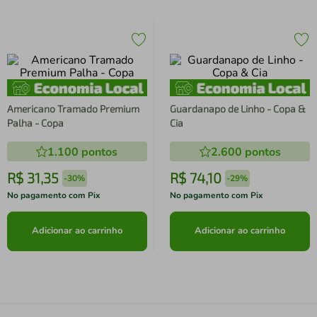
Americano Tramado Premium
Guardanapo de Linho - Copa &
Palha - Copa
Cia
1.100
pontos
2.600
pontos
R$
31
,
35
R$
74
,
10
-
30%
-
29%
No pagamento com Pix
No pagamento com Pix
Adicionar ao carrinho
Adicionar ao carrinho