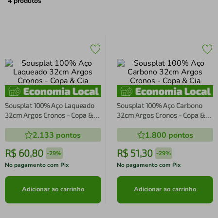
air fryer
4
º
4
produtos
iphone
5
º
Sousplat 100% Aço Laqueado
Sousplat 100% Aço Carbono
32cm Argos Cronos - Copa &
32cm Argos Cronos - Copa &
Cia
Cia
2.133
pontos
1.800
pontos
R$
60
,
80
R$
51
,
30
-
29%
-
29%
No pagamento com Pix
No pagamento com Pix
Adicionar ao carrinho
Adicionar ao carrinho