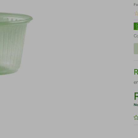
Fo
C
e
No