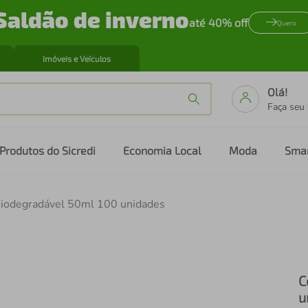
Saldão de inverno
até 40% off
Quero
Imóveis e Veículos
Olá!
Faça seu
Produtos do Sicredi
Economia Local
Moda
Sma
Biodegradável 50ml 100 unidades
C
u