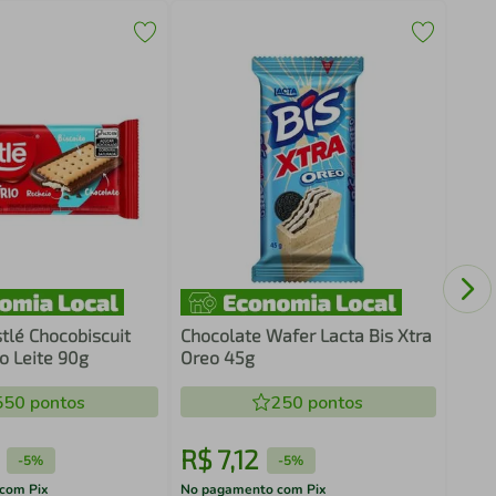
Choc
tlé Chocobiscuit
Chocolate Wafer Lacta Bis Xtra
o Leite 90g
Oreo 45g
550
pontos
250
pontos
R$
7
,
12
R$
-
5%
-
5%
com Pix
No pagamento com Pix
No pa