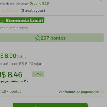
Oceano B2B
rnecido e entregue por
☆
☆
☆
☆
☆
(0 avaliações)
ompre com pontos:
297
pontos
R$
8
,
90
à vista
m até
1
x de
R$
8
,
90
s/juros
R$
8
,
46
-
5%
 pagamento com Pix
297
pontos
Ver formas de pagamento