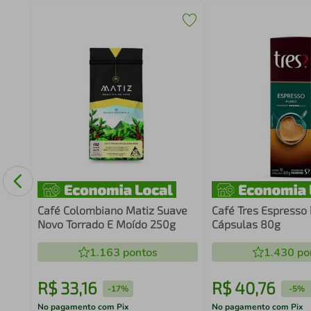
Café Colombiano Matiz Suave
Café Tres Espresso 
Novo Torrado E Moído 250g
Cápsulas 80g
1.163
pontos
1.430
po
R$
33
,
16
R$
40
,
76
-
17%
-
5%
No pagamento com Pix
No pagamento com Pix