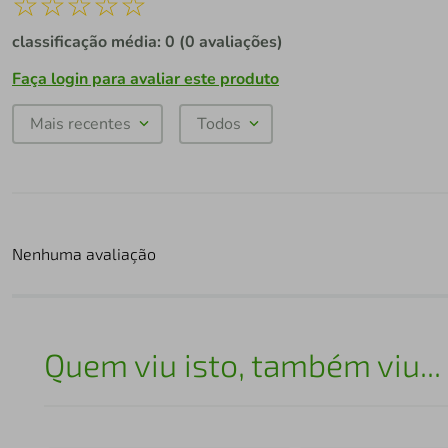
☆
☆
☆
☆
☆
classificação média: 0
(0 avaliações)
Faça login para avaliar este produto
Mais recentes
Todos
Nenhuma avaliação
Quem viu isto, também viu...