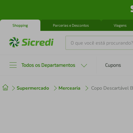
Shopping
Parcerias e Descontos
Viagens
O que você está procurando?
Produtos mais buscados
Todos os Departamentos
Cupons
tenis
1
º
Supermercado
Mercearia
Copo Descartável 
cafeteira
2
º
perfume
3
º
air fryer
4
º