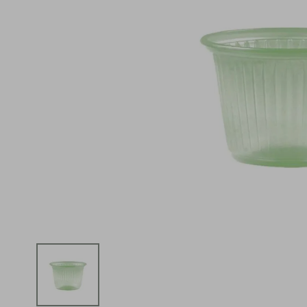
iphone
5
º