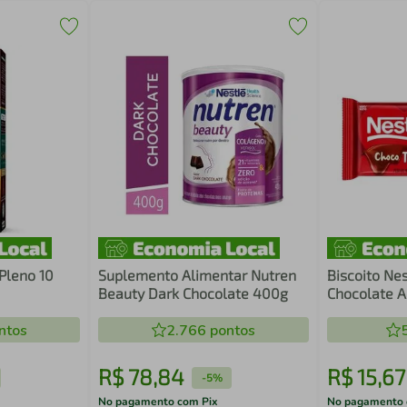
Pleno 10
Suplemento Alimentar Nutren
Biscoito Nes
Beauty Dark Chocolate 400g
Chocolate A
ntos
2.766
pontos
R$
78
,
84
R$
15
,
67
-
5%
No pagamento com Pix
No pagamento 