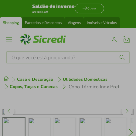
Saldão de inverno
Quero
até 40% off
Shopping
Parcerias e Descontos
Viagens
Imóveis e Veículos
O que você está procurando?
Produtos mais buscados
Casa e Decoração
Utilidades Domésticas
tenis
1
º
Copo Térmico Inox Preto 420ml Tramontina
Copos, Taças e Canecas
cafeteira
2
º
perfume
3
º