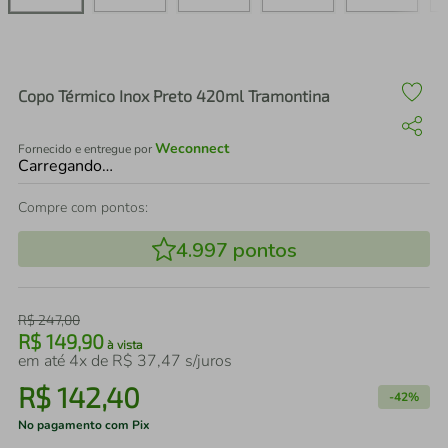
air fryer
4
º
iphone
5
º
Copo Térmico Inox Preto 420ml Tramontina
Weconnect
Fornecido e entregue por
Carregando…
Compre com pontos:
4.997
pontos
R$
247
,
00
R$
149
,
90
à vista
em até
4
x de
R$
37
,
47
s/juros
R$
142
,
40
-
42%
No pagamento com Pix