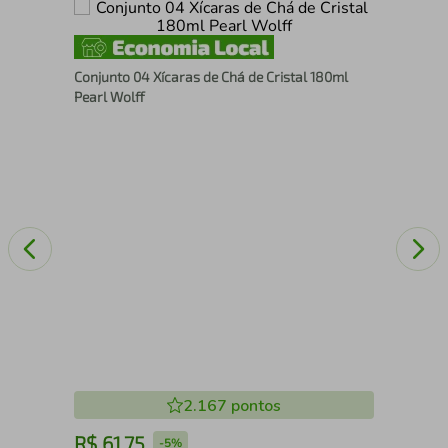
Con
Conjunto 04 Xícaras de Chá de Cristal 180ml
Pás
Pearl Wolff
2.167
pontos
R$
61
,
75
R
-
5%