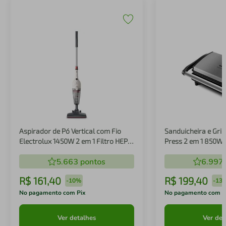
Aspirador de Pó Vertical com Fio
Sanduicheira e Gril
Electrolux 1450W 2 em 1 Filtro HEPA
Press 2 em 1 850W
Branco (STK14B)
5.663
pontos
6.997
R$
161
,
40
R$
199
,
40
-
10%
-
13
No pagamento com Pix
No pagamento com P
Ver detalhes
Ver det