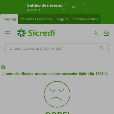
Saldão de inverno
Quero
até 40% off
Shopping
Parcerias e Descontos
Viagens
Imóveis e Veículos
O que você está procurando?
Produtos mais buscados
tenis
1
º
corretivo-liquido-oceane-edition-concealer-light-15g-150342
cafeteira
2
º
perfume
3
º