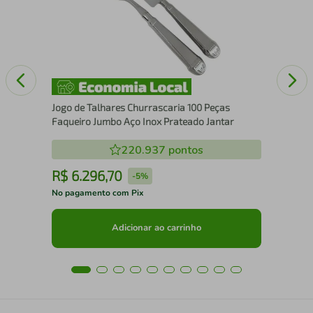
20c
Jogo de Talhares Churrascaria 100 Peças
Faqueiro Jumbo Aço Inox Prateado Jantar
220.937
pontos
R$
6
.
296
,
70
R
-
5%
No pagamento com Pix
No 
Adicionar ao carrinho