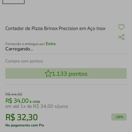
air fryer
4
º
iphone
5
º
Cortador de Pizza Brinox Precision em Aço Inox
Extra
Fornecido e entregue por
Carregando…
Compre com pontos:
1.133
pontos
R$
44
,
90
R$
34
,
00
à vista
em até
1
x de
R$
34
,
00
s/juros
R$
32
,
30
-
28%
No pagamento com Pix