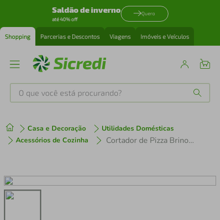
Saldão de inverno
Quero
até 40% off
Shopping
Parcerias e Descontos
Viagens
Imóveis e Veículos
O que você está procurando?
Produtos mais buscados
Casa e Decoração
Utilidades Domésticas
tenis
1
º
Cortador de Pizza Brinox Precision em Aço Inox
Acessórios de Cozinha
cafeteira
2
º
perfume
3
º