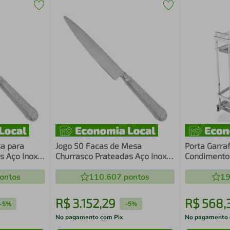
a para
Jogo 50 Facas de Mesa
Porta Garra
s Aço Inox
Churrasco Prateadas Aço Inox
Condimentos
scaria
Restaurantes Churrascarias
Deslizante 
ontos
110.607
pontos
Cromado Pi
19
R$
3
.
152
,
29
R$
568
,
-
5%
-
5%
No pagamento com Pix
No pagamento 