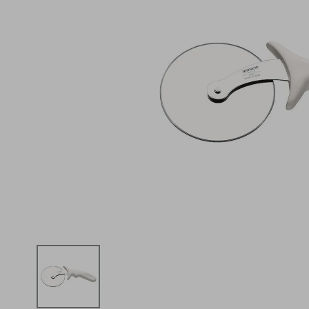
iphone
5
º