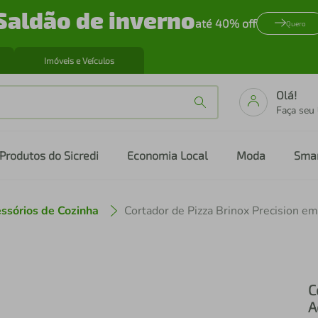
Saldão de inverno
até 40% off
Quero
Imóveis e Veículos
Olá!
Faça seu
Produtos do Sicredi
Economia Local
Moda
Sma
ssórios de Cozinha
Cortador de Pizza Brinox Precision em
C
A