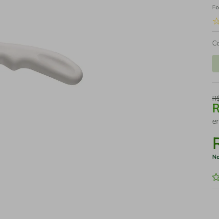
Fo
C
R
e
No