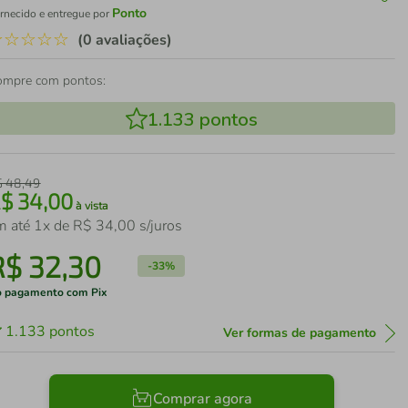
Ponto
rnecido e entregue por
☆
☆
☆
☆
☆
(0 avaliações)
ompre com pontos:
1.133
pontos
$
48
,
49
R$
34
,
00
à vista
m até
1
x de
R$
34
,
00
s/juros
R$
32
,
30
-
33%
 pagamento com Pix
1.133
pontos
Ver formas de pagamento
Comprar agora