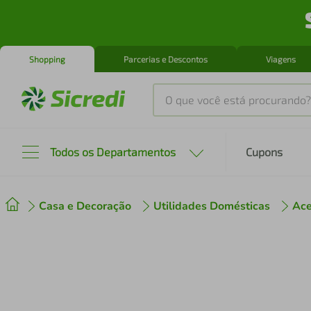
Shopping
Parcerias e Descontos
Viagens
O que você está procurando?
Produtos mais buscados
Todos os Departamentos
Cupons
tenis
1
º
Casa e Decoração
Utilidades Domésticas
Ace
cafeteira
2
º
perfume
3
º
air fryer
4
º