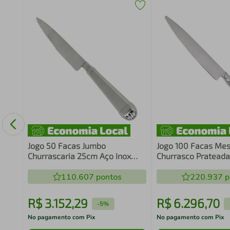
a
Jogo 50 Facas Jumbo
Jogo 100 Facas Mes
Churrascaria 25cm Aço Inox
Churrasco Prateada
Prateadas Mesa Restaurante
Restaurante Churra
110.607
pontos
220.937
p
R$
3
.
152
,
29
R$
6
.
296
,
70
-
5%
No pagamento com Pix
No pagamento com Pix