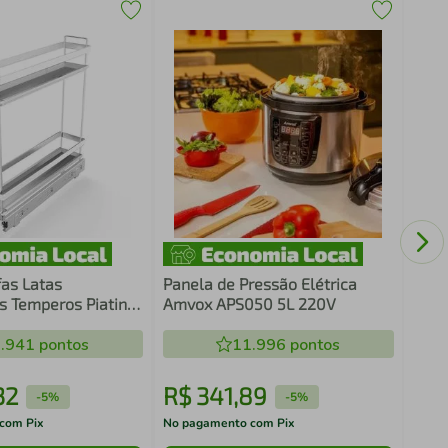
Lixe
Vond
fas Latas
Panela de Pressão Elétrica
 Temperos Piatina
Amvox APS050 5L 220V
Aço Carbono
va
.941
pontos
11.996
pontos
32
R$
341
,
89
R$
-
5%
-
5%
com Pix
No pagamento com Pix
No pa