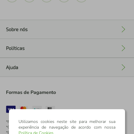
Sobre nós
+
Políticas
+
Ajuda
+
Formas de Pagamento
Utilizamos cookies neste site para melhorar sua
*Pontos dos Cartões Sicredi
experiência de navegação de acordo com nossa
*Cartões Sicredi
*Boleto exclusivo para associados PJ
Política de Cookies
.