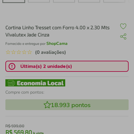
air fryer
4
º
iphone
5
º
Cortina Linho Tresset com Forro 4.00 x 2.30 Mts
Vivalutex Jade Cinza
ShopCama
Fornecido e entregue por
☆
☆
☆
☆
☆
(0 avaliações)
Última(s) 2 unidade(s)
Compre com pontos:
18.993
pontos
R$
599
,
80
R$
569
,
80
à vista