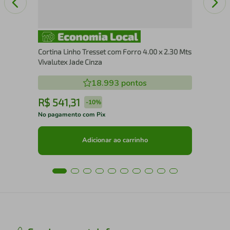
Cortina Linho Tresset com Forro 4.00 x 2.30 Mts
Vivalutex Jade Cinza
18.993
pontos
R$
541
,
31
R
-
10%
No pagamento com Pix
No 
Adicionar ao carrinho