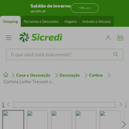
Saldão de inverno
Quero
até 40% off
Shopping
Parcerias e Descontos
Viagens
Imóveis e Veículos
O que você está procurando?
Produtos mais buscados
Casa e Decoração
Decoração
Cortina
tenis
1
º
Cortina Linho Tresset com Forro 4.00 x 2.30 Mts Vivalutex Jade Cinza
cafeteira
2
º
perfume
3
º