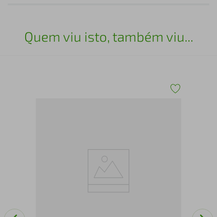
Quem viu isto, também viu...
m
Cor
Viv