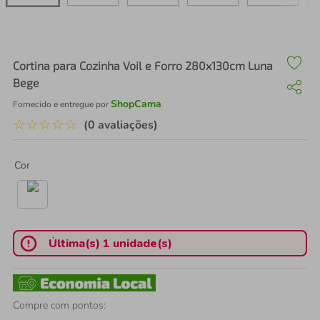
air fryer
4
º
iphone
5
º
Cortina para Cozinha Voil e Forro 280x130cm Luna
Bege
ShopCama
Fornecido e entregue por
☆
☆
☆
☆
☆
(0 avaliações)
Cor
Última(s) 1 unidade(s)
Compre com pontos: