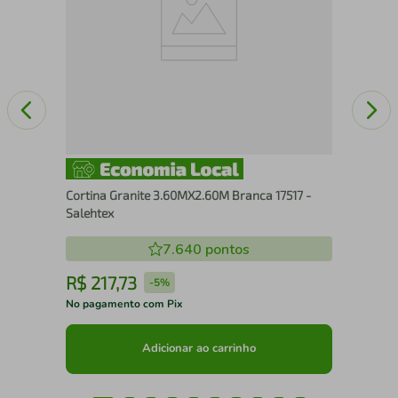
Cortina Granite 3.60MX2.60M Branca 17517 -
Salehtex
7.640
pontos
R$
217
,
73
R
-
5%
No pagamento com Pix
No 
Adicionar ao carrinho