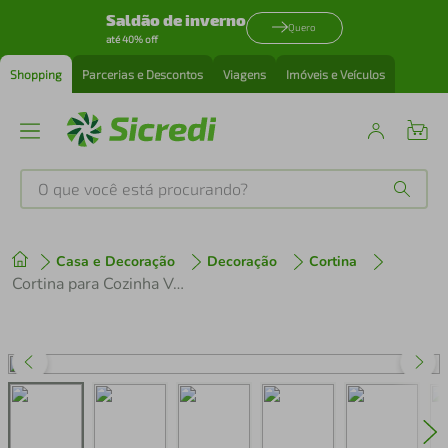
Saldão de inverno
Quero
até 40% off
Shopping
Parcerias e Descontos
Viagens
Imóveis e Veículos
O que você está procurando?
Produtos mais buscados
Casa e Decoração
Decoração
Cortina
tenis
1
º
Cortina para Cozinha Voil e Forro 280x130cm Luna Bege
cafeteira
2
º
perfume
3
º