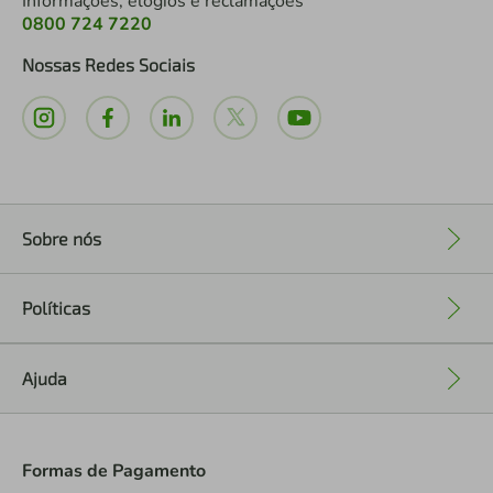
Informações, elogios e reclamações
0800 724 7220
Nossas Redes Sociais
Sobre nós
+
Políticas
+
Ajuda
+
Formas de Pagamento