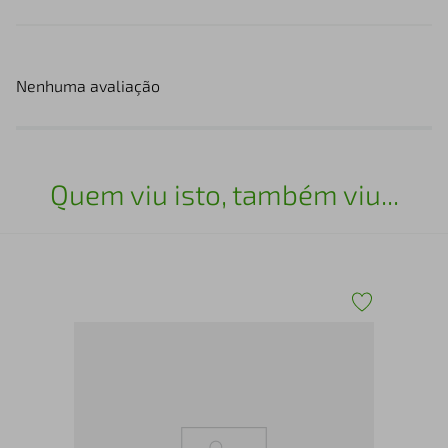
Nenhuma avaliação
Quem viu isto, também viu...
 em
Cor
Viv