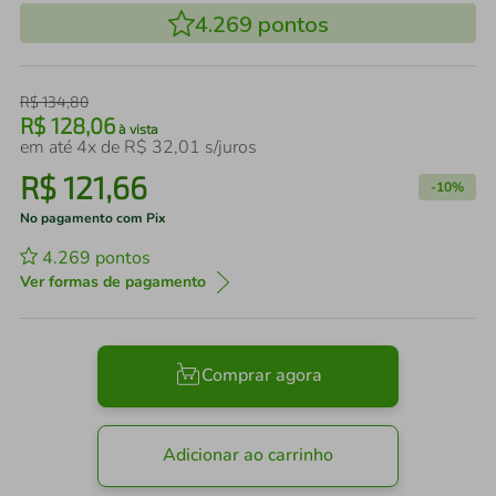
4.269
pontos
R$
134
,
80
R$
128
,
06
à vista
em até
4
x de
R$
32
,
01
s/juros
R$
121
,
66
-
10%
No pagamento com Pix
4.269
pontos
Ver formas de pagamento
Comprar agora
Adicionar ao carrinho