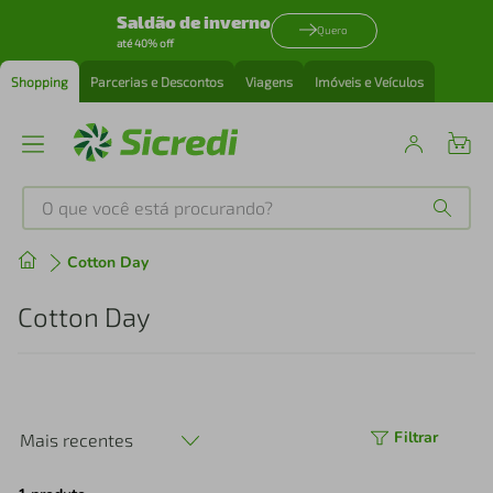
Saldão de inverno
Quero
até 40% off
Shopping
Parcerias e Descontos
Viagens
Imóveis e Veículos
O que você está procurando?
Produtos mais buscados
Cotton Day
tenis
1
º
Cotton Day
cafeteira
2
º
perfume
3
º
Filtrar
Mais recentes