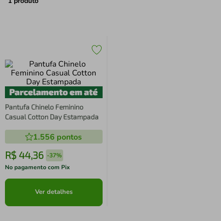
air fryer
4
º
1
produto
iphone
5
º
Pantufa Chinelo Feminino
Casual Cotton Day Estampada
1.556
pontos
R$
44
,
36
-
37%
No pagamento com Pix
Ver detalhes