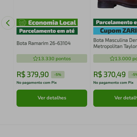
Bota Masculina De
Bota Ramarim 26-63104
Metropolitan Taylo
Couro 627102 Mogn
13.330
pontos
13.000
po
R$
379
,
90
R$
370
,
49
-
5%
-
5
No pagamento com Pix
No pagamento com Pix
Ver detalhes
Ver detal