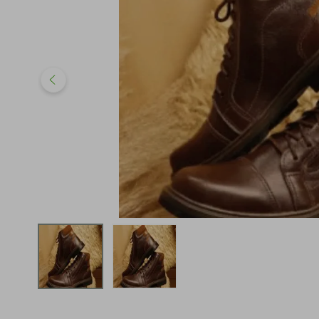
iphone
5
º