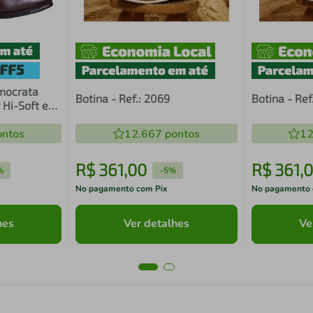
mocrata
Botina - Ref.: 2069
Botina - Ref
r Hi-Soft em
o
ntos
12.667
pontos
12
R$
361
,
00
R$
361
,
0
%
-
5%
No pagamento com Pix
No pagamento 
hes
Ver detalhes
Ve