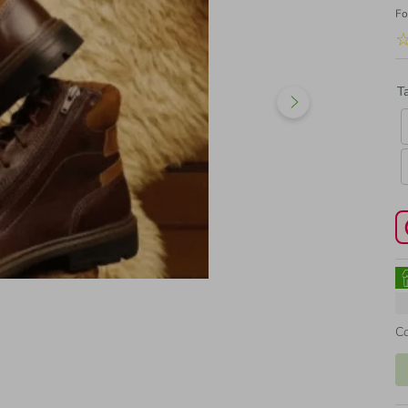
Fo
T
C