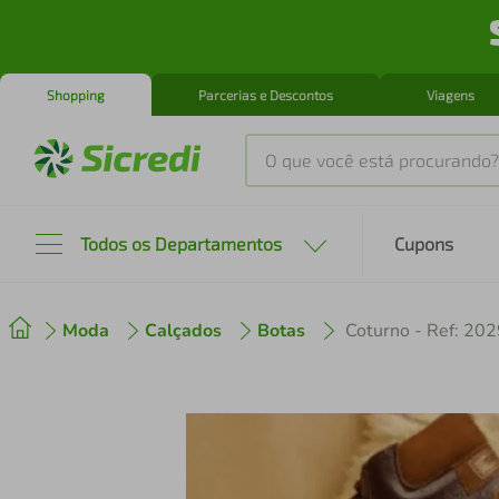
Shopping
Parcerias e Descontos
Viagens
O que você está procurando?
Produtos mais buscados
Todos os Departamentos
Cupons
tenis
1
º
Moda
Calçados
Botas
Coturno - Ref: 20
cafeteira
2
º
perfume
3
º
air fryer
4
º