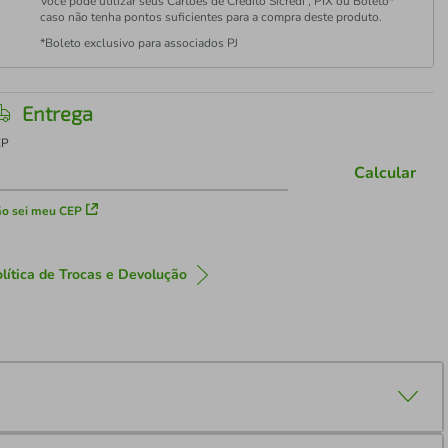
Você pode utilizar seus Cartões de Crédito Sicredi , PIX ou Boleto*
caso não tenha pontos suficientes para a compra deste produto.
*Boleto exclusivo para associados PJ
Entrega
EP
Calcular
o sei meu CEP
lítica de Trocas e Devolução