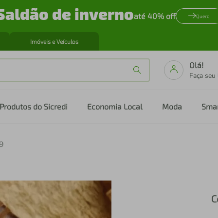
Saldão de inverno
até 40% off
Quero
Imóveis e Veículos
Olá!
Faça seu
Produtos do Sicredi
Economia Local
Moda
Sma
29
C