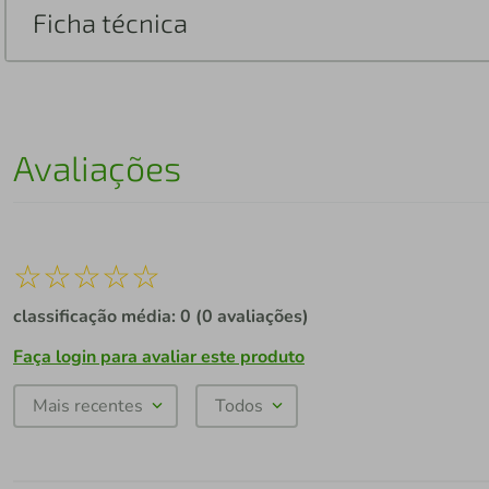
Ficha técnica
Avaliações
☆
☆
☆
☆
☆
classificação média: 0
(0 avaliações)
Faça login para avaliar este produto
Mais recentes
Todos