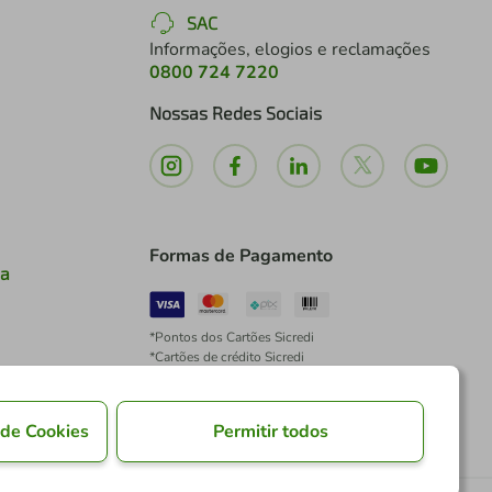
SAC
Informações, elogios e reclamações
0800 724 7220
Nossas Redes Sociais
Formas de Pagamento
ia
*Pontos dos Cartões Sicredi
*Cartões de crédito Sicredi
*Boleto exclusivo para associados PJ
*É vedada a cobrança de preço superior, valor ou
encargo adicional para pagamentos por meio de
 de Cookies
Permitir todos
Pix à vista.