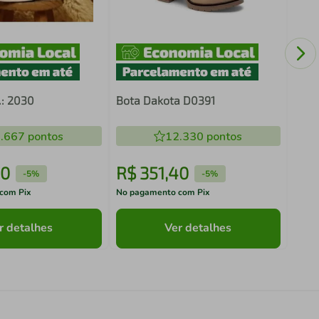
COT
.: 2030
Bota Dakota D0391
.667
pontos
12.330
pontos
0
R$
351
,
40
R$
-
5%
-
5%
com Pix
No pagamento com Pix
No pa
r detalhes
Ver detalhes