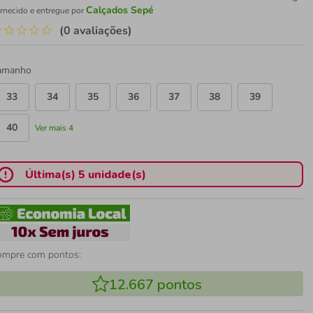
Calçados Sepé
rnecido e entregue por
☆
☆
☆
☆
☆
(0 avaliações)
amanho
33
34
35
36
37
38
39
40
Ver mais 4
Última(s) 5 unidade(s)
ompre com pontos:
12.667
pontos