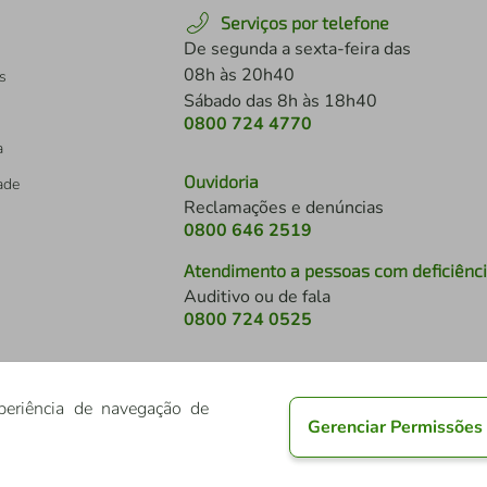
Serviços por telefone
De segunda a sexta-feira das
08h às 20h40
s
Sábado das 8h às 18h40
0800 724 4770
a
Ouvidoria
dade
Reclamações e denúncias
0800 646 2519
Atendimento a pessoas com deficiênc
Auditivo ou de fala
s
0800 724 0525
periência de navegação de
Gerenciar Permissões