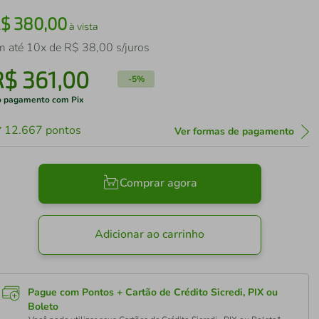
R$
380
,
00
à vista
m até
10
x de
R$
38
,
00
s/juros
R$
361
,
00
-
5%
 pagamento com Pix
12.667
pontos
Ver formas de pagamento
Comprar agora
Adicionar ao carrinho
Pague com Pontos + Cartão de Crédito Sicredi, PIX ou
Boleto