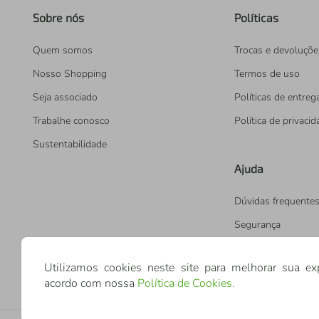
Sobre nós
Políticas
Quem somos
Trocas e devoluçõe
Nosso Shopping
Termos de uso
Seja associado
Políticas de entreg
Trabalhe conosco
Política de privaci
Sustentabilidade
Ajuda
Dúvidas frequente
Segurança
Utilizamos cookies neste site para melhorar sua ex
acordo com nossa
Política de Cookies
.