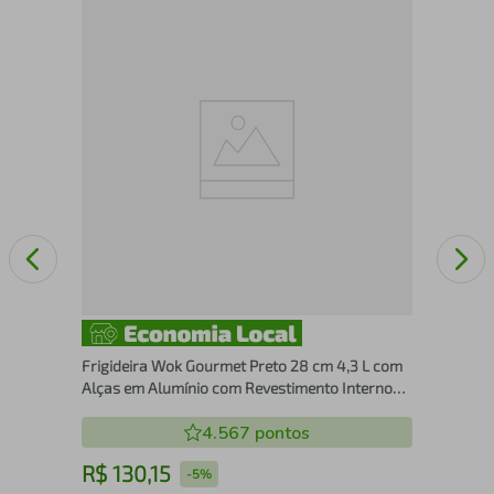
Jog
Rev
Ver
Frigideira Wok Gourmet Preto 28 cm 4,3 L com
Alças em Alumínio com Revestimento Interno
Antiaderente Multiflon
4.567
pontos
R$
130
,
15
R
-
5%