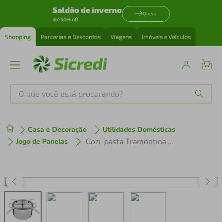
Saldão de inverno
Quero
até 40% off
Shopping
Parcerias e Descontos
Viagens
Imóveis e Veículos
O que você está procurando?
Produtos mais buscados
Casa e Decoração
Utilidades Domésticas
tenis
1
º
Cozi-pasta Tramontina Professional 4 Recipientes Inox - 5 Peças
Jogo de Panelas
cafeteira
2
º
perfume
3
º