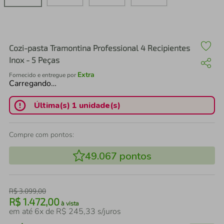
air fryer
4
º
iphone
5
º
Cozi-pasta Tramontina Professional 4 Recipientes
Inox - 5 Peças
Extra
Fornecido e entregue por
Carregando…
Última(s) 1 unidade(s)
Compre com pontos:
49.067
pontos
R$
3
.
099
,
00
R$
1
.
472
,
00
à vista
em até
6
x de
R$
245
,
33
s/juros