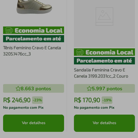
Tênis Feminino Cravo E Canela
3205.1476cc_3
Sandalia Feminina Cravo E
Canela 3199.2031cc_2 Couro
8.663
pontos
5.997
pontos
R$
246
,
90
R$
170
,
90
-
23%
-
19%
No pagamento com Pix
No pagamento com Pix
Ver detalhes
Ver detalhes