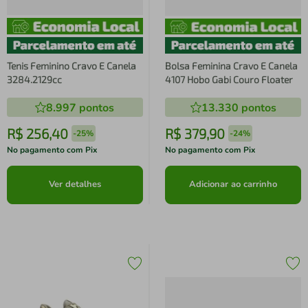
Tenis Feminino Cravo E Canela
Bolsa Feminina Cravo E Canela
3284.2129cc
4107 Hobo Gabi Couro Floater
8.997
pontos
13.330
pontos
R$
256
,
40
R$
379
,
90
-
25%
-
24%
No pagamento com Pix
No pagamento com Pix
Ver detalhes
Adicionar ao carrinho