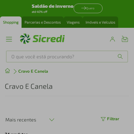
Saldão de inverno
Quero
até 40% off
Shopping
Parcerias e Descontos
Viagens
Imóveis e Veículos
O que você está procurando?
Produtos mais buscados
Cravo E Canela
tenis
1
º
Cravo E Canela
cafeteira
2
º
perfume
3
º
Filtrar
Mais recentes