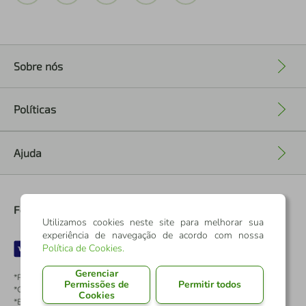
Sobre nós
+
Políticas
+
Ajuda
+
Formas de Pagamento
Utilizamos cookies neste site para melhorar sua
experiência de navegação de acordo com nossa
Política de Cookies
.
Gerenciar
*Pontos dos Cartões Sicredi
Permissões de
Permitir todos
*Cartões Sicredi
Cookies
*Boleto exclusivo para associados PJ