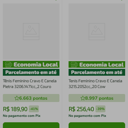
Tênis Feminino Cravo E Canela
Tenis Feminino Cravo E Canela
Pietra 3206.1471cc_2 Couro
3215.2052cc_20 Cow
6.663
pontos
8.997
pontos
R$
189
,
90
R$
256
,
40
-
41%
-
39%
No pagamento com Pix
No pagamento com Pix