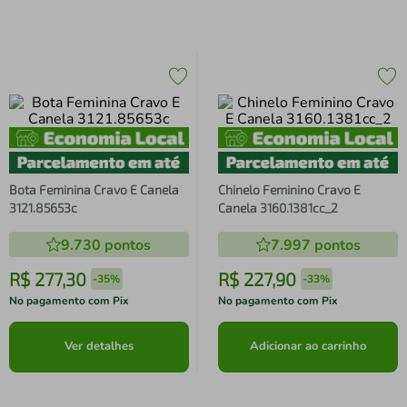
Bota Feminina Cravo E Canela
Chinelo Feminino Cravo E
3121.85653c
Canela 3160.1381cc_2
9.730
pontos
7.997
pontos
R$
277
,
30
R$
227
,
90
-
35%
-
33%
No pagamento com Pix
No pagamento com Pix
Ver detalhes
Adicionar ao carrinho