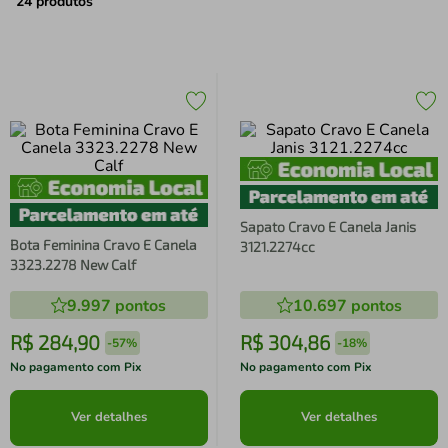
air fryer
4
º
24
produtos
iphone
5
º
Sapato Cravo E Canela Janis
Bota Feminina Cravo E Canela
3121.2274cc
3323.2278 New Calf
9.997
pontos
10.697
pontos
R$
284
,
90
R$
304
,
86
-
57%
-
18%
No pagamento com Pix
No pagamento com Pix
Ver detalhes
Ver detalhes