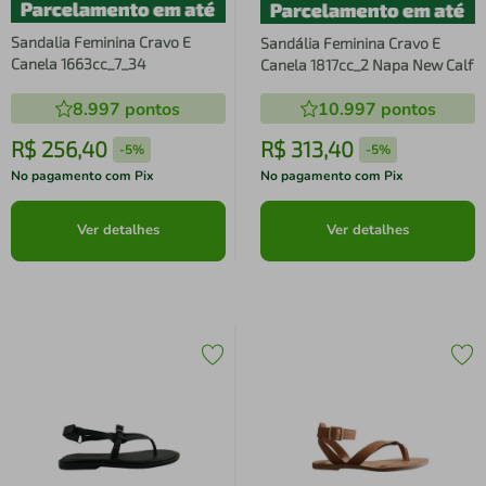
Sandalia Feminina Cravo E
Sandália Feminina Cravo E
Canela 1663cc_7_34
Canela 1817cc_2 Napa New Calf
8.997
pontos
10.997
pontos
R$
256
,
40
R$
313
,
40
-
5%
-
5%
No pagamento com Pix
No pagamento com Pix
Ver detalhes
Ver detalhes