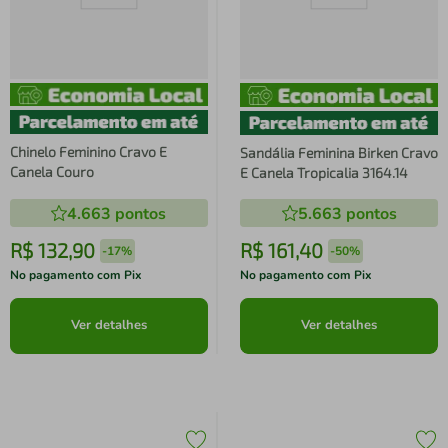
Chinelo Feminino Cravo E
Sandália Feminina Birken Cravo
Canela Couro
E Canela Tropicalia 3164.14
4.663
pontos
5.663
pontos
R$
132
,
90
R$
161
,
40
-
17%
-
50%
No pagamento com Pix
No pagamento com Pix
Ver detalhes
Ver detalhes