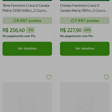
Tênis Feminino Cravo E Canela
Chinelo Feminino Cravo E
Pietra 3206.1466cc_2 Couro
Canela Maria 1901cc_5 Couro
Napa
Preto
8.997
pontos
7.997
pontos
R$
256
,
40
R$
227
,
90
-
5%
-
24%
No pagamento com Pix
No pagamento com Pix
Ver detalhes
Ver detalhes