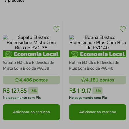
air fryer
4
º
7
produtos
iphone
5
º
Sapato Elástico Bidensidade
Botina Elástico Bidensidade
Misto Com Bico de PVC 38
Plus Com Bico de PVC 40
4.486
pontos
4.181
pontos
R$
127
,
85
R$
119
,
17
-
5%
-
5%
No pagamento com Pix
No pagamento com Pix
Adicionar ao carrinho
Adicionar ao carrinho