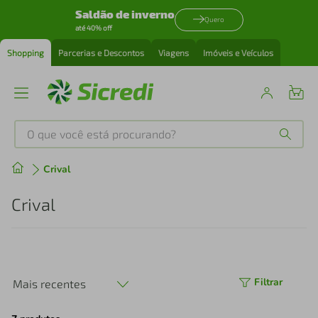
Saldão de inverno
Quero
até 40% off
Shopping
Parcerias e Descontos
Viagens
Imóveis e Veículos
O que você está procurando?
Produtos mais buscados
Crival
tenis
1
º
Crival
cafeteira
2
º
perfume
3
º
Filtrar
Mais recentes