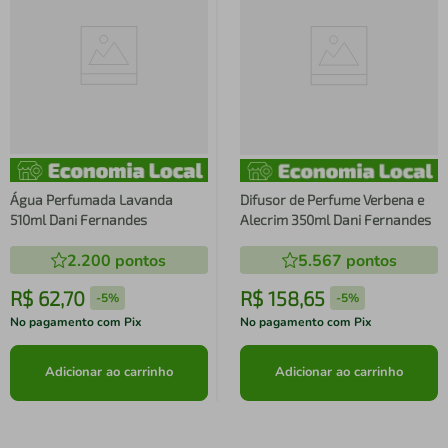
Água Perfumada Lavanda
Difusor de Perfume Verbena e
510ml Dani Fernandes
Alecrim 350ml Dani Fernandes
2.200
pontos
5.567
pontos
R$
62
,
70
R$
158
,
65
-
5%
-
5%
No pagamento com Pix
No pagamento com Pix
Adicionar ao carrinho
Adicionar ao carrinho