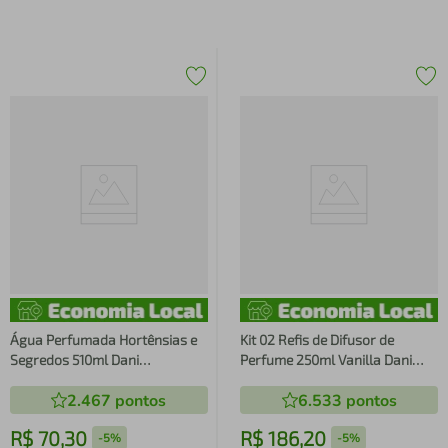
Água Perfumada Hortênsias e
Kit 02 Refis de Difusor de
Segredos 510ml Dani
Perfume 250ml Vanilla Dani
Fernandes - Bridgerton
Fernandes
2.467
pontos
6.533
pontos
R$
70
,
30
R$
186
,
20
-
5%
-
5%