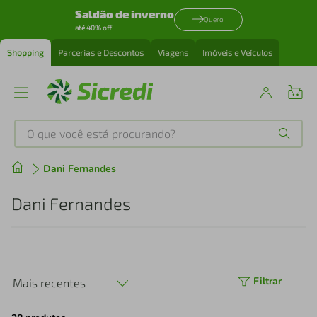
Saldão de inverno
Quero
até 40% off
Shopping
Parcerias e Descontos
Viagens
Imóveis e Veículos
O que você está procurando?
Produtos mais buscados
Dani Fernandes
tenis
1
º
Dani Fernandes
cafeteira
2
º
perfume
3
º
Filtrar
Mais recentes