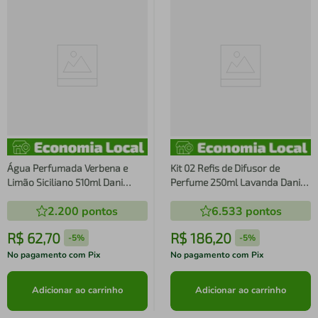
Água Perfumada Verbena e
Kit 02 Refis de Difusor de
Limão Siciliano 510ml Dani
Perfume 250ml Lavanda Dani
Fernandes
Fernandes
2.200
pontos
6.533
pontos
R$
62
,
70
R$
186
,
20
-
5%
-
5%
No pagamento com Pix
No pagamento com Pix
Adicionar ao carrinho
Adicionar ao carrinho