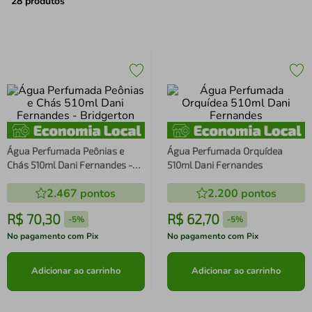
air fryer
4
º
28
produtos
iphone
5
º
Água Perfumada Peônias e
Água Perfumada Orquídea
Chás 510ml Dani Fernandes -
510ml Dani Fernandes
Bridgerton
2.467
pontos
2.200
pontos
R$
70
,
30
R$
62
,
70
-
5%
-
5%
No pagamento com Pix
No pagamento com Pix
Adicionar ao carrinho
Adicionar ao carrinho