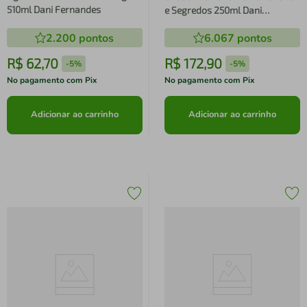
510ml Dani Fernandes
e Segredos 250ml Dani
Fernandes - Bridgerton
2.200
pontos
6.067
pontos
R$
62
,
70
R$
172
,
90
-
5%
-
5%
No pagamento com Pix
No pagamento com Pix
Adicionar ao carrinho
Adicionar ao carrinho