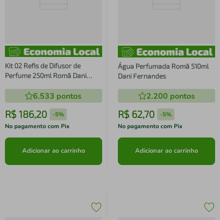
Kit 02 Refis de Difusor de
Água Perfumada Romã 510ml
Perfume 250ml Romã Dani
Dani Fernandes
Fernandes
6.533
pontos
2.200
pontos
R$
186
,
20
R$
62
,
70
-
5%
-
5%
No pagamento com Pix
No pagamento com Pix
Adicionar ao carrinho
Adicionar ao carrinho