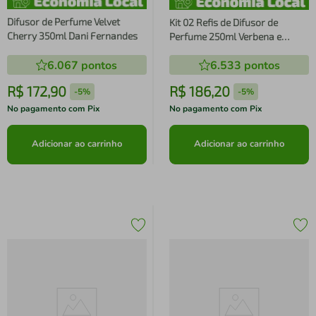
Difusor de Perfume Velvet
Kit 02 Refis de Difusor de
Cherry 350ml Dani Fernandes
Perfume 250ml Verbena e
Limão Siciliano Dani Fernandes
6.067
pontos
6.533
pontos
R$
172
,
90
R$
186
,
20
-
5%
-
5%
No pagamento com Pix
No pagamento com Pix
Adicionar ao carrinho
Adicionar ao carrinho