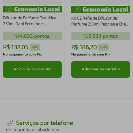
Difusor de Perfume Orquídea
Kit 02 Refis de Difusor de
250ml Dani Fernandes
Perfume 250ml Peônias e Chás
Dani Fernandes - Bridgerton
4.633
pontos
6.533
pontos
R$
132
,
05
R$
186
,
20
-
5%
-
5%
No pagamento com Pix
No pagamento com Pix
Adicionar ao carrinho
Adicionar ao carrinho
Serviços por telefone
de segunda a sábado das