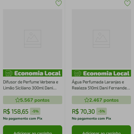
Difusor de Perfume Verbena e
Água Perfumada Laranjas e
Limão Siciliano 300ml Dani
Realeza 510ml Dani Fernandes
Fernandes
- Bridgerton
5.567
pontos
2.467
pontos
R$
158
,
65
R$
70
,
30
-
5%
-
5%
No pagamento com Pix
No pagamento com Pix
Adicionar ao carrinho
Adicionar ao carrinho