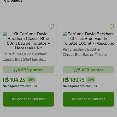
air fryer
4
º
6
produtos
iphone
5
º
Perfume David Beckham
Kit Perfume David Beckham
Classic Blue Eau de Toilette
Classic Blue 50ml Eau de
100ml - Masculino
Toilette + Necessaire Kit
4.633
pontos
8.433
pontos
R$
104
,
25
R$
189
,
75
-
25%
-
25%
No pagamento com Pix
No pagamento com Pix
Adicionar ao carrinho
Adicionar ao carrinho