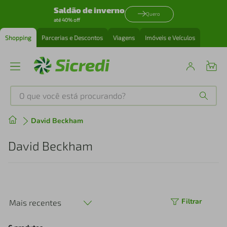
Saldão de inverno
Quero
até 40% off
Shopping
Parcerias e Descontos
Viagens
Imóveis e Veículos
O que você está procurando?
Produtos mais buscados
David Beckham
tenis
1
º
David Beckham
cafeteira
2
º
perfume
3
º
Filtrar
Mais recentes