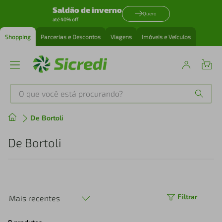
Saldão de inverno
Quero
até 40% off
Shopping
Parcerias e Descontos
Viagens
Imóveis e Veículos
O que você está procurando?
Produtos mais buscados
De Bortoli
tenis
1
º
De Bortoli
cafeteira
2
º
perfume
3
º
Filtrar
Mais recentes