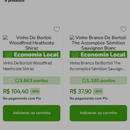
air fryer
4
º
8
produtos
iphone
5
º
Vinho De Bortoli Woodfired
Vinho Branco De Bortoli The
Heathcote Shiraz
Accomplice Sémillon Sauvignon
Blanc
3.663
pontos
1.330
pontos
R$
104
,
40
R$
37
,
90
-
48%
-
36%
No pagamento com Pix
No pagamento com Pix
Adicionar ao carrinho
Adicionar ao carrinho