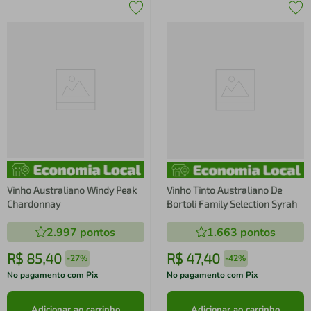
Vinho Australiano Windy Peak
Vinho Tinto Australiano De
Chardonnay
Bortoli Family Selection Syrah
2.997
pontos
1.663
pontos
R$
85
,
40
R$
47
,
40
-
27%
-
42%
No pagamento com Pix
No pagamento com Pix
Adicionar ao carrinho
Adicionar ao carrinho