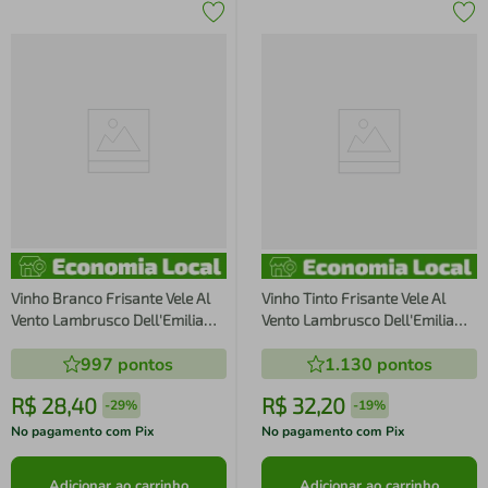
Vinho Branco Frisante Vele Al
Vinho Tinto Frisante Vele Al
Vento Lambrusco Dell'Emilia
Vento Lambrusco Dell'Emilia
Amabile
Amabile
997
pontos
1.130
pontos
R$
28
,
40
R$
32
,
20
-
29%
-
19%
No pagamento com Pix
No pagamento com Pix
Adicionar ao carrinho
Adicionar ao carrinho