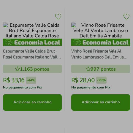
Espumante Valle Calda Brut
Vinho Rosé Frisante Vele Al
Rosé Espumante Italiano Valle
Vento Lambrusco Dell'Emilia
Calda Rosé
Amabile
1.163
pontos
997
pontos
R$
33
,
16
R$
28
,
40
-
44%
-
29%
No pagamento com Pix
No pagamento com Pix
Adicionar ao carrinho
Adicionar ao carrinho