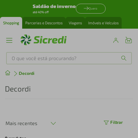
Saldão de inverno
Quero
até 40% off
Shopping
Parcerias e Descontos
Viagens
Imóveis e Veículos
O que você está procurando?
Produtos mais buscados
Decordi
tenis
1
º
Decordi
cafeteira
2
º
perfume
3
º
Filtrar
Mais recentes