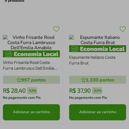
air fryer
4
º
9
produtos
iphone
5
º
Espumante Italiano Costa
Vinho Frisante Rosé Costa
Furra Brut
Furra Lambrusco Dell'Emilia
Amabile
997
pontos
1.330
pontos
R$
28
,
40
R$
37
,
90
-
53%
-
53%
No pagamento com Pix
No pagamento com Pix
Adicionar ao carrinho
Adicionar ao carrinho