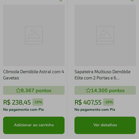
Cômoda Demóbile Astral com 4
Sapateira Multiuso Demóbile
Gavetas
Elite com 2 Portas e 6
Prateleiras
8.367
pontos
14.300
pontos
R$
238
,
45
R$
407
,
55
-
19%
-
18%
No pagamento com Pix
No pagamento com Pix
Adicionar ao carrinho
Ver detalhes