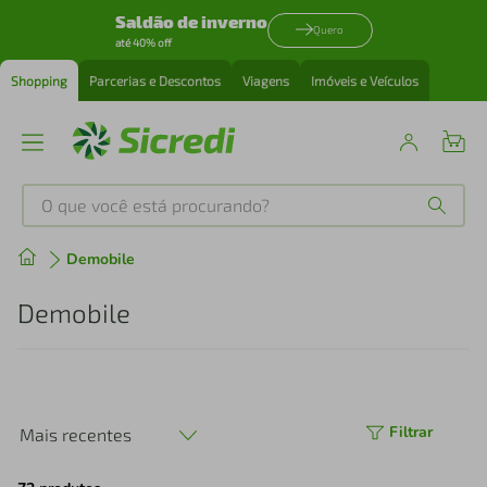
Saldão de inverno
Quero
até 40% off
Shopping
Parcerias e Descontos
Viagens
Imóveis e Veículos
O que você está procurando?
Produtos mais buscados
Demobile
tenis
1
º
Demobile
cafeteira
2
º
perfume
3
º
Filtrar
Mais recentes