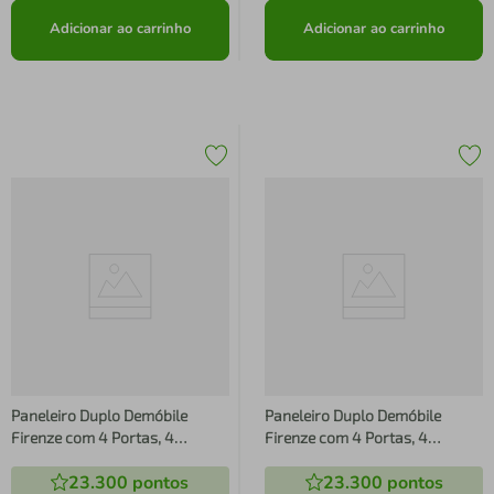
Adicionar ao carrinho
Adicionar ao carrinho
Paneleiro Duplo Demóbile
Paneleiro Duplo Demóbile
Firenze com 4 Portas, 4
Firenze com 4 Portas, 4
Prateleiras e Nicho para Micro-
Prateleiras e Nicho para Micro-
23.300
pontos
23.300
pontos
ondas - Amêndola/Nude Prime
ondas - Amêndola/Nude Prime