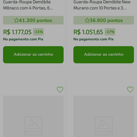
Guarda-Roupa Demóbile
Guarda-Roupa Demóbile New
Mônaco com 4 Portas, 6
Murano com 10 Portas e 3
Gavetas e Espelho - 195cm de
Gavetas
41.300
pontos
36.900
pontos
largura
R$
1
.
177
,
05
R$
1
.
051
,
65
-
11%
-
17%
No pagamento com Pix
No pagamento com Pix
Adicionar ao carrinho
Adicionar ao carrinho