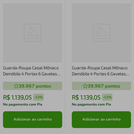
Guarda-Roupa Casal Mônaco
Guarda-Roupa Casal Mônaco
Demóbile 4 Portas 6 Gavetas
Demóbile 4 Portas 6 Gavetas
com Espelho e Pés PVC
com Espelho e Pés PVC
39.967
pontos
39.967
pontos
R$
1
.
139
,
05
R$
1
.
139
,
05
-
12%
-
12%
No pagamento com Pix
No pagamento com Pix
Adicionar ao carrinho
Adicionar ao carrinho