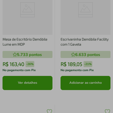
Mesa de Escritório Demóbile
Escrivaninha Demóbile Facility
Lume em MDP
com 1 Gaveta
5.733
pontos
6.633
pontos
R$
163
,
40
R$
189
,
05
-
26%
-
21%
No pagamento com Pix
No pagamento com Pix
Ver detalhes
Adicionar ao carrinho