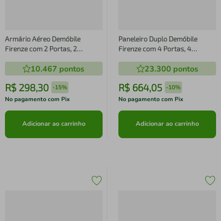
Armário Aéreo Demóbile
Paneleiro Duplo Demóbile
Firenze com 2 Portas, 2
Firenze com 4 Portas, 4
Prateleiras e Nichos
Prateleiras e Nicho para Micro-
10.467
pontos
23.300
pontos
Amêndoa/Nude Prime TX
ondas - Amêndola/Nude Prime
TX
R$
298
,
30
R$
664
,
05
-
15%
-
10%
No pagamento com Pix
No pagamento com Pix
Adicionar ao carrinho
Adicionar ao carrinho