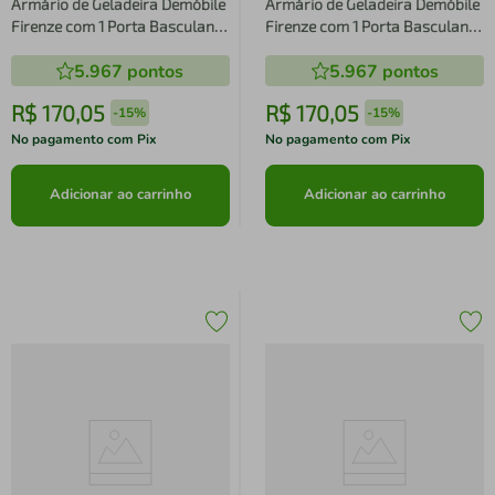
Armário de Geladeira Demóbile
Armário de Geladeira Demóbile
Firenze com 1 Porta Basculante
Firenze com 1 Porta Basculante
- Amêndola/Nude Prime TX
- Amêndola/Nude Prime TX
5.967
pontos
5.967
pontos
R$
170
,
05
R$
170
,
05
-
15%
-
15%
No pagamento com Pix
No pagamento com Pix
Adicionar ao carrinho
Adicionar ao carrinho