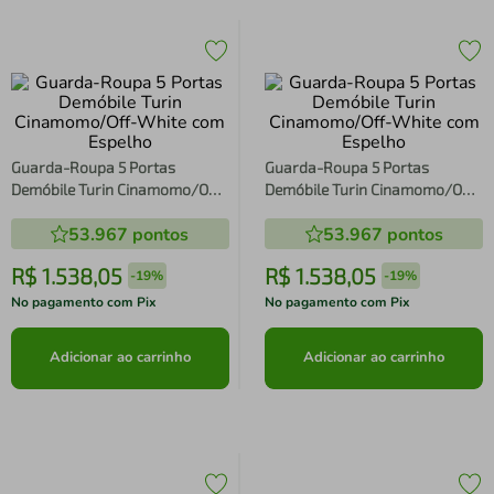
Guarda-Roupa 5 Portas
Guarda-Roupa 5 Portas
Demóbile Turin Cinamomo/Off-
Demóbile Turin Cinamomo/Off-
White com Espelho
White com Espelho
53.967
pontos
53.967
pontos
R$
1
.
538
,
05
R$
1
.
538
,
05
-
19%
-
19%
No pagamento com Pix
No pagamento com Pix
Adicionar ao carrinho
Adicionar ao carrinho