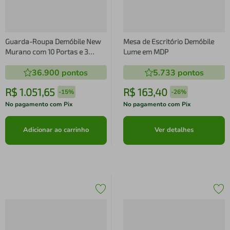
Guarda-Roupa Demóbile New
Mesa de Escritório Demóbile
Murano com 10 Portas e 3
Lume em MDP
Gavetas
36.900
pontos
5.733
pontos
R$
1
.
051
,
65
R$
163
,
40
-
15%
-
26%
No pagamento com Pix
No pagamento com Pix
Adicionar ao carrinho
Ver detalhes