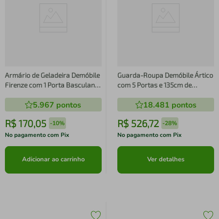
Armário de Geladeira Demóbile
Guarda-Roupa Demóbile Ártico
Firenze com 1 Porta Basculante
com 5 Portas e 135cm de
- Amêndola/Nude Prime TX
Largura
5.967
pontos
18.481
pontos
R$
170
,
05
R$
526
,
72
-
10%
-
28%
No pagamento com Pix
No pagamento com Pix
Adicionar ao carrinho
Ver detalhes