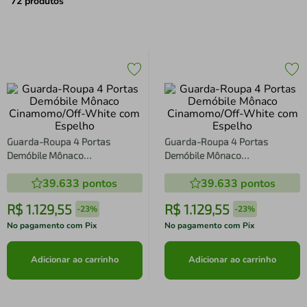
air fryer
4
º
72
produtos
iphone
5
º
Guarda-Roupa 4 Portas
Guarda-Roupa 4 Portas
Demóbile Mônaco
Demóbile Mônaco
Cinamomo/Off-White com
Cinamomo/Off-White com
39.633
pontos
39.633
pontos
Espelho
Espelho
R$
1
.
129
,
55
R$
1
.
129
,
55
-
23%
-
23%
No pagamento com Pix
No pagamento com Pix
Adicionar ao carrinho
Adicionar ao carrinho