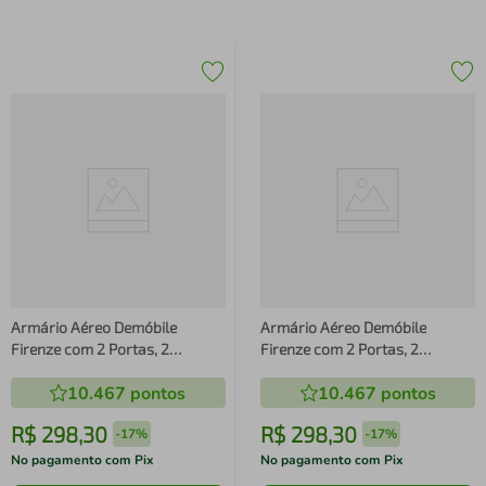
Armário Aéreo Demóbile
Armário Aéreo Demóbile
Firenze com 2 Portas, 2
Firenze com 2 Portas, 2
Prateleiras e Nichos
Prateleiras e Nichos
10.467
pontos
10.467
pontos
Amêndoa/Nude Prime TX
Amêndoa/Nude Prime TX
R$
298
,
30
R$
298
,
30
-
17%
-
17%
No pagamento com Pix
No pagamento com Pix