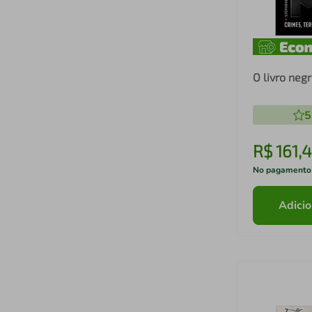
O livro ne
5
R$
161
,
4
No pagamento
Adicio