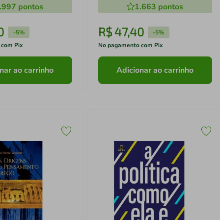
.997
pontos
1.663
pontos
0
R$
47
,
40
-
5%
-
5%
 com Pix
No pagamento com Pix
nar ao carrinho
Adicionar ao carrinho