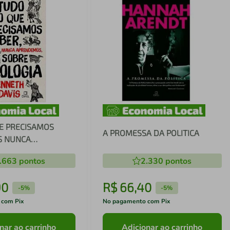
E PRECISAMOS
A PROMESSA DA POLITICA
S NUNCA
S, SOBRE
.663
pontos
2.330
pontos
90
R$
66
,
40
-
5%
-
5%
 com Pix
No pagamento com Pix
nar ao carrinho
Adicionar ao carrinho