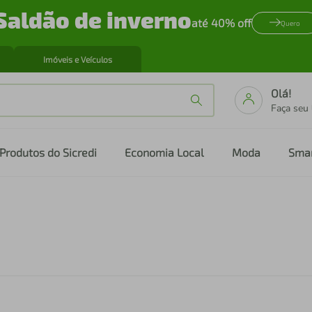
Saldão de inverno
até 40% off
Quero
Imóveis e Veículos
Olá!
Faça seu
Produtos do Sicredi
Economia Local
Moda
Sma