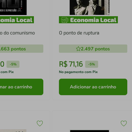
gro do comunismo
O ponto de ruptura
.663
pontos
2.497
pontos
0
R$
71
,
16
-
5%
-
5%
 com Pix
No pagamento com Pix
nar ao carrinho
Adicionar ao carrinho