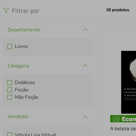
iphone
5
º
Filtrar por
18
produtos
Departamento
Livros
Categoria
Didáticos
Ficção
Não Ficção
A beleza s
Vitrola Loja Virtual