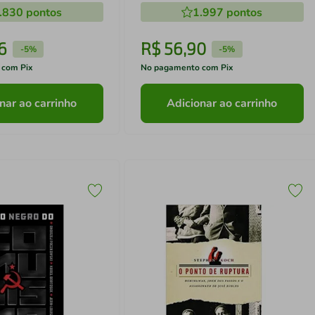
.830
pontos
1.997
pontos
6
R$
56
,
90
-
5%
-
5%
 com Pix
No pagamento com Pix
nar ao carrinho
Adicionar ao carrinho