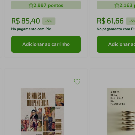
2.997
pontos
2.163
R$
85
,
40
R$
61
,
66
-
5%
-
5
No pagamento com Pix
No pagamento com Pi
Adicionar ao carrinho
Adicionar a