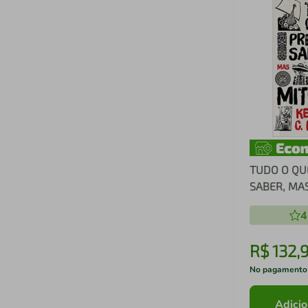
TUDO O QU
SABER, MA
APRENDEMO
4
MITOLOGIA
R$
132
,
No pagamento
Adicio