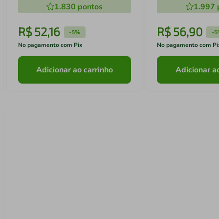
1.830
pontos
1.997
R$
52
,
16
R$
56
,
90
-
5%
-
5
No pagamento com Pix
No pagamento com Pi
Adicionar ao carrinho
Adicionar a