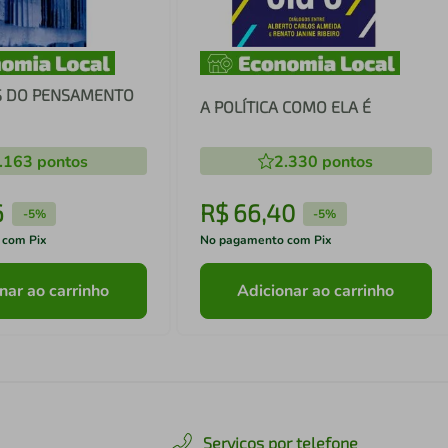
S DO PENSAMENTO
A POLÍTICA COMO ELA É
.163
pontos
2.330
pontos
6
R$
66
,
40
-
5%
-
5%
 com Pix
No pagamento com Pix
nar ao carrinho
Adicionar ao carrinho
Serviços por telefone