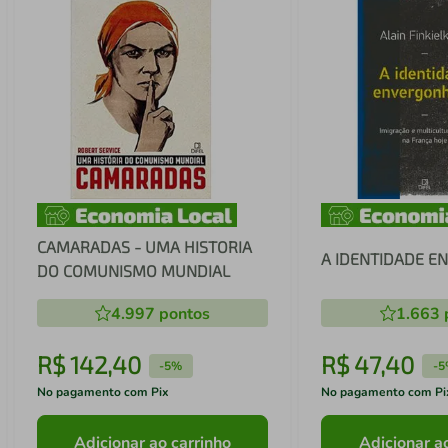
CAMARADAS - UMA HISTORIA
A IDENTIDADE 
DO COMUNISMO MUNDIAL
4.997
pontos
1.663
R$
142
,
40
R$
47
,
40
-
5%
-
5
No pagamento com Pix
No pagamento com Pi
Adicionar ao carrinho
Adicionar a