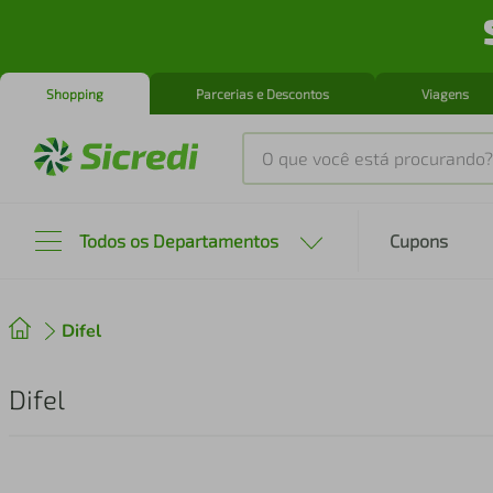
Shopping
Parcerias e Descontos
Viagens
O que você está procurando?
Produtos mais buscados
Todos os Departamentos
Cupons
tenis
1
º
Difel
cafeteira
2
º
perfume
3
º
Difel
air fryer
4
º