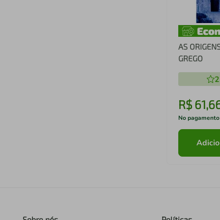
AS ORIGEN
GREGO
2
R$
61
,
6
No pagamento
Adicio
Sobre nós
Políticas