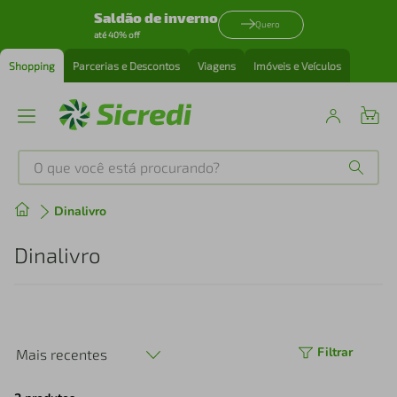
Saldão de inverno
Quero
até 40% off
Shopping
Parcerias e Descontos
Viagens
Imóveis e Veículos
O que você está procurando?
Produtos mais buscados
Dinalivro
tenis
1
º
Dinalivro
cafeteira
2
º
perfume
3
º
Filtrar
Mais recentes