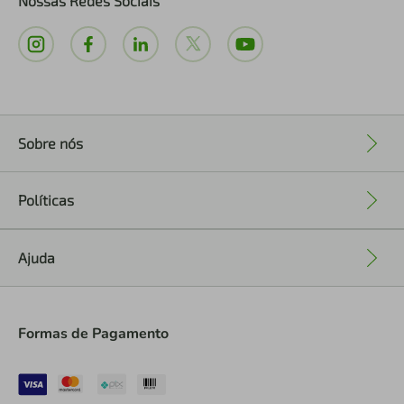
Nossas Redes Sociais
Sobre nós
+
Políticas
+
Ajuda
+
Formas de Pagamento