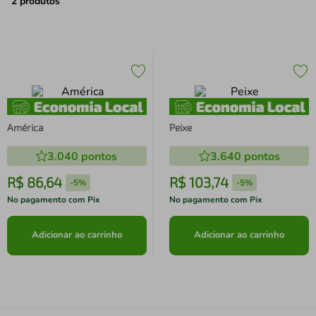
air fryer
4
º
2
produtos
iphone
5
º
América
Peixe
3.040
pontos
3.640
pontos
R$
86
,
64
R$
103
,
74
-
5%
-
5%
No pagamento com Pix
No pagamento com Pix
Adicionar ao carrinho
Adicionar ao carrinho