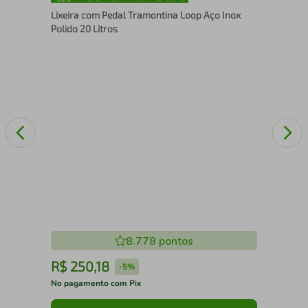
 -
Lix
Lixeira com Pedal Tramontina Loop Aço Inox
Sco
Polido 20 Litros
8.778
pontos
R$
250
,
18
R
-
5%
No pagamento com Pix
No 