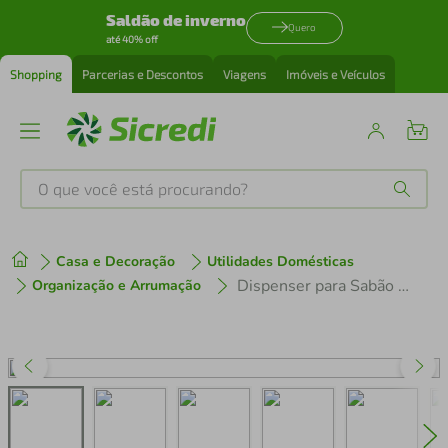
Saldão de inverno
Quero
até 40% off
Shopping
Parcerias e Descontos
Viagens
Imóveis e Veículos
O que você está procurando?
Produtos mais buscados
Casa e Decoração
Utilidades Domésticas
tenis
1
º
Dispenser para Sabão Líquido Amaciante 2,3L Flow Bege com Tampa Medidora Ou
Organização e Arrumação
cafeteira
2
º
perfume
3
º