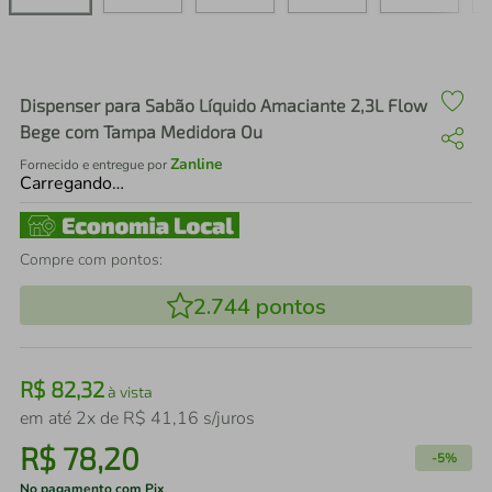
air fryer
4
º
iphone
5
º
Dispenser para Sabão Líquido Amaciante 2,3L Flow
Bege com Tampa Medidora Ou
Zanline
Fornecido e entregue por
Carregando…
Compre com pontos:
2.744
pontos
R$
82
,
32
à vista
em até
2
x de
R$
41
,
16
s/juros
R$
78
,
20
-
5%
No pagamento com Pix