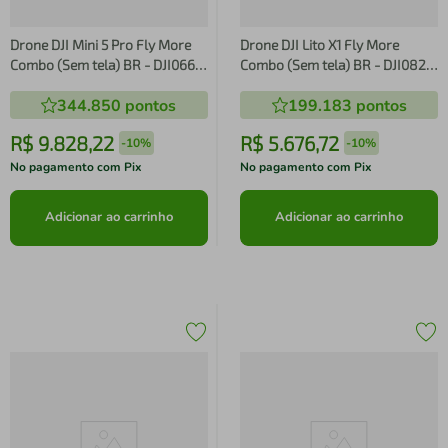
Drone DJI Mini 5 Pro Fly More
Drone DJI Lito X1 Fly More
Combo (Sem tela) BR - DJI066
Combo (Sem tela) BR - DJI082
DJI066
DJI082
344.850
pontos
199.183
pontos
R$
9
.
828
,
22
R$
5
.
676
,
72
-
10%
-
10%
No pagamento com Pix
No pagamento com Pix
Adicionar ao carrinho
Adicionar ao carrinho