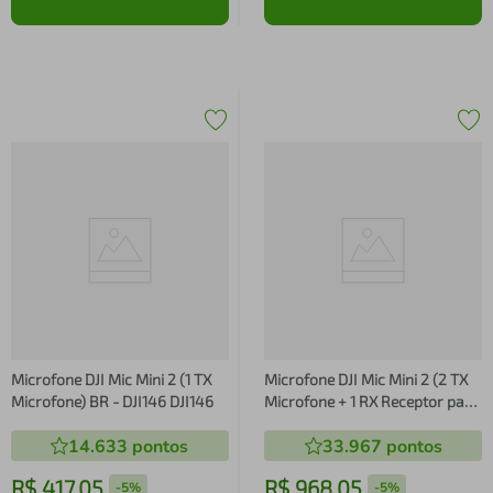
Microfone DJI Mic Mini 2 (1 TX
Microfone DJI Mic Mini 2 (2 TX
Microfone) BR - DJI146 DJI146
Microfone + 1 RX Receptor para
smartphones + 1 Case de
14.633
pontos
33.967
pontos
carregamento) BR - DJI142
DJI142
R$
417
,
05
R$
968
,
05
-
5%
-
5%