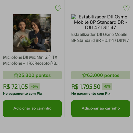
Estabilizador DJI Osmo Mobile
8P Standard BR - DJI147 DJI147
Microfone DJI Mic Mini 2 (1 TX
Microfone + 1 RX Receptor) BR -
DJI145 DJI145
25.300
pontos
63.000
pontos
R$
721
,
05
R$
1
.
795
,
50
-
5%
-
5%
No pagamento com Pix
No pagamento com Pix
Adicionar ao carrinho
Adicionar ao carrinho