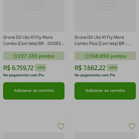
Drone DJI Lito X1 Fly More
Drone DJI Lito X1 Fly More
Combo (Com tela) BR - DJI083
Combo Plus (Com tela) BR -
DJI083
DJI084 DJI084
237.183
pontos
268.850
pontos
R$
6
.
759
,
72
R$
7
.
662
,
22
-
10%
-
10%
No pagamento com Pix
No pagamento com Pix
Adicionar ao carrinho
Adicionar ao carrinho