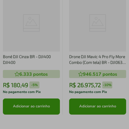
Boné DJI Cinza BR - DJI400
Drone DJI Mavic 4 Pro Fly More
DJI400
Combo (Com tela) BR - DJI063
DJI063
6.333
pontos
946.517
pontos
R$
180
,
49
R$
26
.
975
,
72
-
5%
-
10%
No pagamento com Pix
No pagamento com Pix
Adicionar ao carrinho
Adicionar ao carrinho