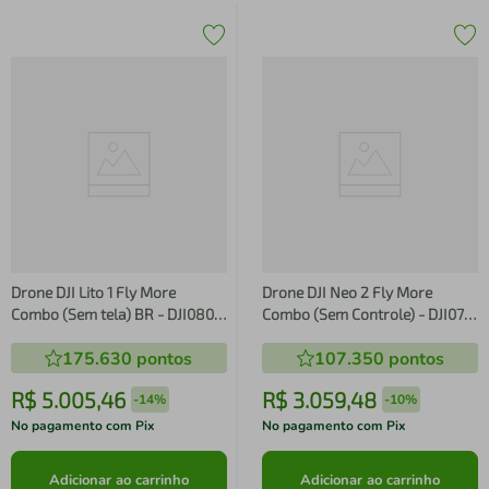
Drone DJI Lito 1 Fly More
Drone DJI Neo 2 Fly More
Combo (Sem tela) BR - DJI080
Combo (Sem Controle) - DJI070
DJI080
DJI070
175.630
pontos
107.350
pontos
R$
5
.
005
,
46
R$
3
.
059
,
48
-
14%
-
10%
No pagamento com Pix
No pagamento com Pix
Adicionar ao carrinho
Adicionar ao carrinho