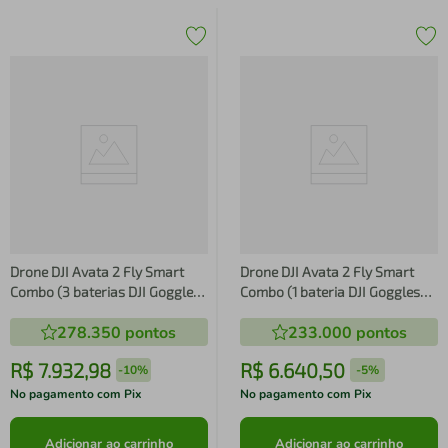
Drone DJI Avata 2 Fly Smart
Drone DJI Avata 2 Fly Smart
Combo (3 baterias DJI Goggles
Combo (1 bateria DJI Goggles
N3 & Motion 3) BR - DJI074
N3 & Motion 3) BR - DJI073
278.350
pontos
233.000
pontos
DJI074
DJI073
R$
7
.
932
,
98
R$
6
.
640
,
50
-
10%
-
5%
No pagamento com Pix
No pagamento com Pix
Adicionar ao carrinho
Adicionar ao carrinho