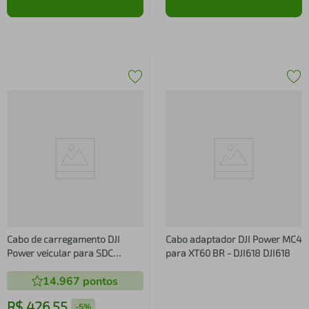
Cabo de carregamento DJI
Cabo adaptador DJI Power MC4
Power veicular para SDC
para XT60 BR - DJI618 DJI618
(12V/24V) BR - DJI617 DJI617
14.967
pontos
R$
426
,
55
-
5%