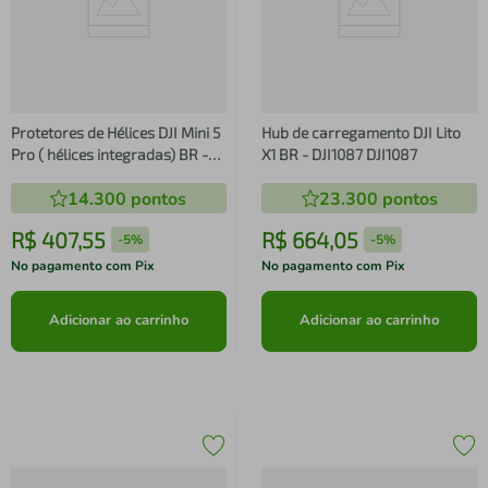
Protetores de Hélices DJI Mini 5
Hub de carregamento DJI Lito
Pro ( hélices integradas) BR -
X1 BR - DJI1087 DJI1087
DJI1077 DJI1077
14.300
pontos
23.300
pontos
R$
407
,
55
R$
664
,
05
-
5%
-
5%
No pagamento com Pix
No pagamento com Pix
Adicionar ao carrinho
Adicionar ao carrinho