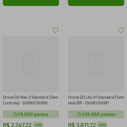
Drone DJI Neo 2 Standard (Sem
Drone DJI Lito X1 Standard (Sem
Controle) - DJI069 DJI069
tela) BR - DJI081 DJI081
78.850
pontos
135.850
pontos
R$
2
.
247
,
22
R$
3
.
871
,
72
-
10%
-
10%