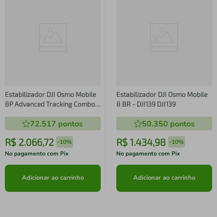
Estabilizador DJI Osmo Mobile
Estabilizador DJI Osmo Mobile
8P Advanced Tracking Combo
8 BR - DJI139 DJI139
BR - DJI148 DJI148
72.517
pontos
50.350
pontos
R$
2
.
066
,
72
R$
1
.
434
,
98
-
10%
-
10%
No pagamento com Pix
No pagamento com Pix
Adicionar ao carrinho
Adicionar ao carrinho