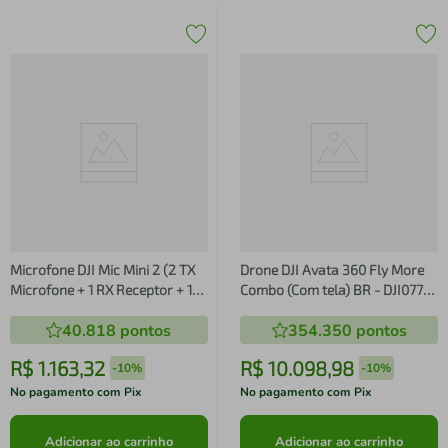
Microfone DJI Mic Mini 2 (2 TX
Drone DJI Avata 360 Fly More
Microfone + 1 RX Receptor + 1
Combo (Com tela) BR - DJI077
Case de carregamento) BR -
DJI077
40.818
pontos
354.350
pontos
DJI143 DJI143
R$
1
.
163
,
32
R$
10
.
098
,
98
-
10%
-
10%
No pagamento com Pix
No pagamento com Pix
Adicionar ao carrinho
Adicionar ao carrinho