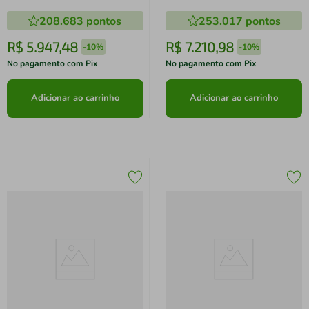
N3) - DJI072 DJI072
208.683
pontos
253.017
pontos
R$
5
.
947
,
48
R$
7
.
210
,
98
-
10%
-
10%
No pagamento com Pix
No pagamento com Pix
Adicionar ao carrinho
Adicionar ao carrinho