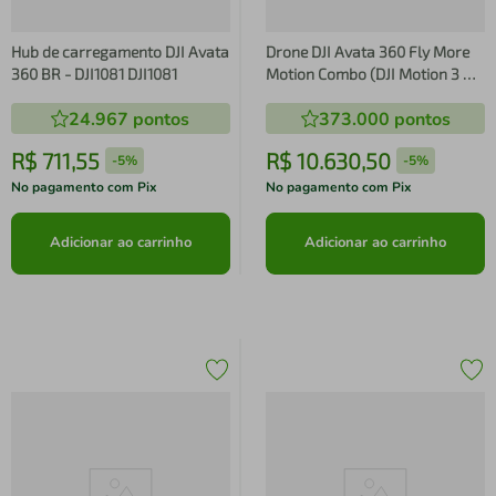
Hub de carregamento DJI Avata
Drone DJI Avata 360 Fly More
360 BR - DJI1081 DJI1081
Motion Combo (DJI Motion 3 &
DJI Goggles N3) BR - DJI078
24.967
pontos
373.000
pontos
DJI078
R$
711
,
55
R$
10
.
630
,
50
-
5%
-
5%
No pagamento com Pix
No pagamento com Pix
Adicionar ao carrinho
Adicionar ao carrinho