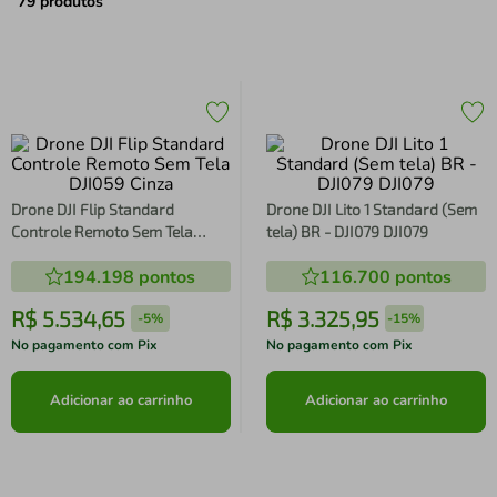
air fryer
4
º
79
produtos
iphone
5
º
Drone DJI Flip Standard
Drone DJI Lito 1 Standard (Sem
Controle Remoto Sem Tela
tela) BR - DJI079 DJI079
DJI059 Cinza
194.198
pontos
116.700
pontos
R$
5
.
534
,
65
R$
3
.
325
,
95
-
5%
-
15%
No pagamento com Pix
No pagamento com Pix
Adicionar ao carrinho
Adicionar ao carrinho