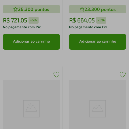
smartphones + 1 Case de
25.300
pontos
23.300
pontos
carregamento) BR - DJI144
DJI144
R$
721
,
05
R$
664
,
05
-
5%
-
5%
No pagamento com Pix
No pagamento com Pix
Adicionar ao carrinho
Adicionar ao carrinho