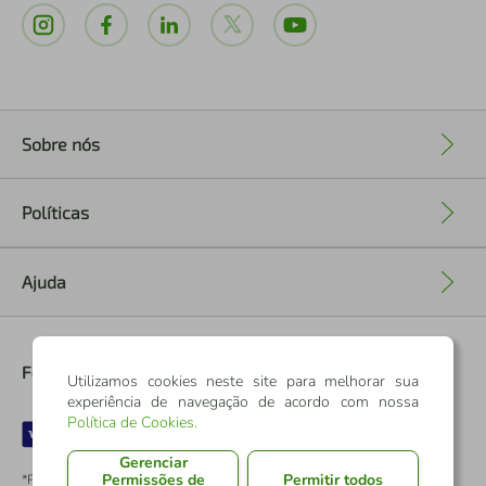
Sobre nós
+
Políticas
+
Ajuda
+
Formas de Pagamento
Utilizamos cookies neste site para melhorar sua
experiência de navegação de acordo com nossa
Política de Cookies
.
Gerenciar
Permissões de
Permitir todos
*Pontos dos Cartões Sicredi