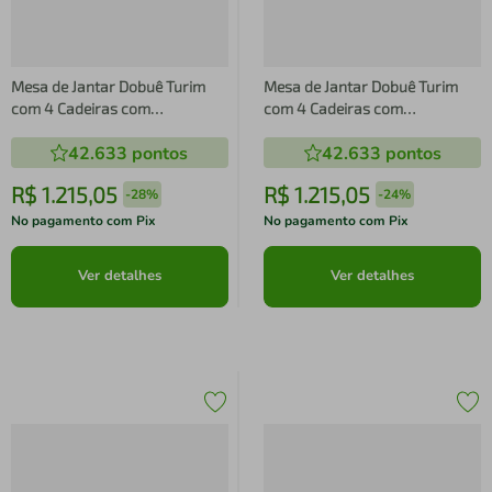
Mesa de Jantar Dobuê Turim
Mesa de Jantar Dobuê Turim
com 4 Cadeiras com
com 4 Cadeiras com
Revestimento em Tecido Linho
Revestimento em Tecido Linho
42.633
pontos
42.633
pontos
R$
1
.
215
,
05
R$
1
.
215
,
05
-
28%
-
24%
No pagamento com Pix
No pagamento com Pix
Ver detalhes
Ver detalhes