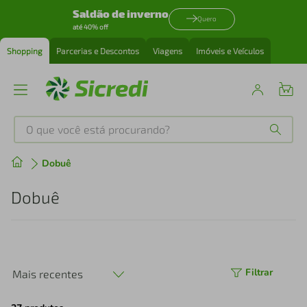
Saldão de inverno
Quero
até 40% off
Shopping
Parcerias e Descontos
Viagens
Imóveis e Veículos
O que você está procurando?
Produtos mais buscados
Dobuê
tenis
1
º
Dobuê
cafeteira
2
º
perfume
3
º
Filtrar
Mais recentes