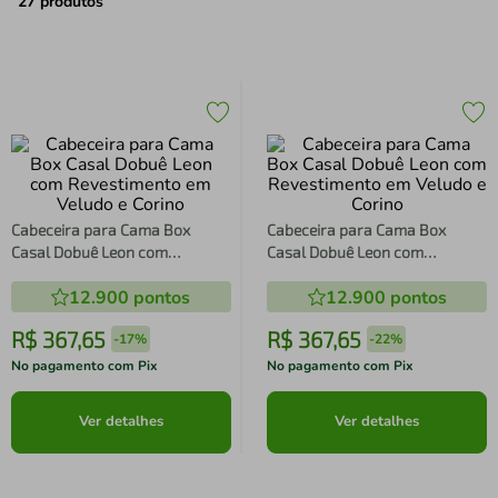
air fryer
4
º
27
produtos
iphone
5
º
Cabeceira para Cama Box
Cabeceira para Cama Box
Casal Dobuê Leon com
Casal Dobuê Leon com
Revestimento em Veludo e
Revestimento em Veludo e
12.900
pontos
12.900
pontos
Corino
Corino
R$
367
,
65
R$
367
,
65
-
17%
-
22%
No pagamento com Pix
No pagamento com Pix
Ver detalhes
Ver detalhes