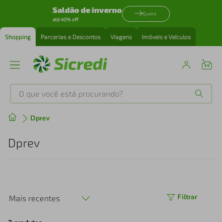
Saldão de inverno
Quero
até 40% off
Shopping
Parcerias e Descontos
Viagens
Imóveis e Veículos
O que você está procurando?
Produtos mais buscados
Dprev
tenis
1
º
Dprev
cafeteira
2
º
perfume
3
º
Filtrar
Mais recentes