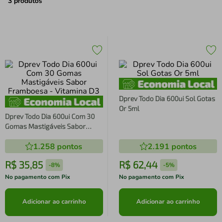
air fryer
4
º
3
produtos
iphone
5
º
Dprev Todo Dia 600ui Sol Gotas
Or 5ml
Dprev Todo Dia 600ui Com 30
Gomas Mastigáveis Sabor
Framboesa - Vitamina D3
1.258
pontos
2.191
pontos
R$
35
,
85
R$
62
,
44
-
8%
-
5%
No pagamento com Pix
No pagamento com Pix
Adicionar ao carrinho
Adicionar ao carrinho