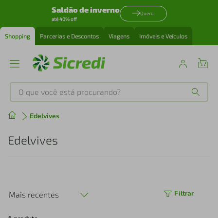
Saldão de inverno
Quero
até 40% off
Shopping
Parcerias e Descontos
Viagens
Imóveis e Veículos
O que você está procurando?
Produtos mais buscados
Edelvives
tenis
1
º
Edelvives
cafeteira
2
º
perfume
3
º
Filtrar
Mais recentes