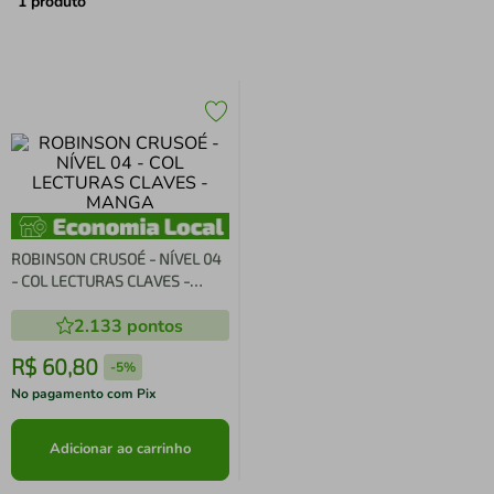
air fryer
4
º
1
produto
iphone
5
º
ROBINSON CRUSOÉ - NÍVEL 04
- COL LECTURAS CLAVES -
MANGA
2.133
pontos
R$
60
,
80
-
5%
No pagamento com Pix
Adicionar ao carrinho