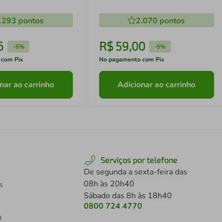
.293
pontos
2.070
pontos
6
R$
59
,
00
-
5%
-
5%
 com Pix
No pagamento com Pix
nar ao carrinho
Adicionar ao carrinho
Serviços por telefone
De segunda a sexta-feira das
08h às 20h40
s
Sábado das 8h às 18h40
0800 724 4770
a