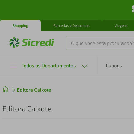
Shopping
Parcerias e Descontos
Viagens
O que você está procurando?
Produtos mais buscados
Todos os Departamentos
Cupons
tenis
1
º
Editora Caixote
cafeteira
2
º
perfume
3
º
Editora Caixote
air fryer
4
º