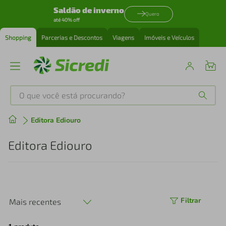
Saldão de inverno
Quero
até 40% off
Shopping
Parcerias e Descontos
Viagens
Imóveis e Veículos
O que você está procurando?
Produtos mais buscados
Editora Ediouro
tenis
1
º
Editora Ediouro
cafeteira
2
º
perfume
3
º
Filtrar
Mais recentes