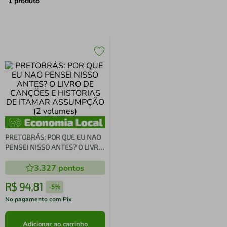
air fryer
4
º
1
produto
iphone
5
º
PRETOBRÁS: POR QUE EU NAO
PENSEI NISSO ANTES? O LIVRO
DE CANÇÕES E HISTORIAS DE
3.327
pontos
ITAMAR ASSUMPÇÃO (2
volumes)
R$
94
,
81
-
5%
No pagamento com Pix
Adicionar ao carrinho