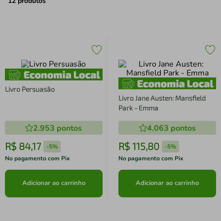
air fryer
4
º
12
produtos
iphone
5
º
Livro Persuasão
Livro Jane Austen: Mansfield
Park - Emma
2.953
pontos
4.063
pontos
R$
84
,
17
R$
115
,
80
-
5%
-
5%
No pagamento com Pix
No pagamento com Pix
Adicionar ao carrinho
Adicionar ao carrinho