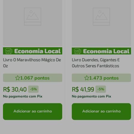
Livro O Maravilhoso Mágico De
Livro Duendes, Gigantes E
Oz
Outros Seres Fantásticos
1.067
pontos
1.473
pontos
R$
30
,
40
R$
41
,
99
-
5%
-
5%
No pagamento com Pix
No pagamento com Pix
Adicionar ao carrinho
Adicionar ao carrinho