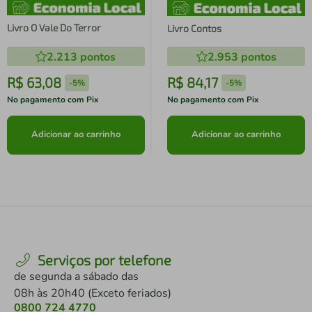
Livro O Vale Do Terror
Livro Contos
2.213
pontos
2.953
pontos
R$
63
,
08
R$
84
,
17
-
5%
-
5%
No pagamento com Pix
No pagamento com Pix
Adicionar ao carrinho
Adicionar ao carrinho
Serviços por telefone
de segunda a sábado das
08h às 20h40 (Exceto feriados)
0800 724 4770