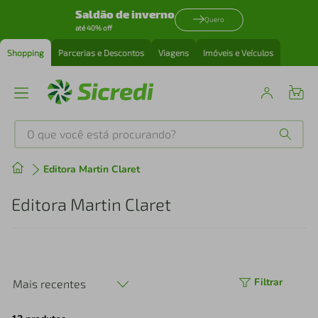
Saldão de inverno
Quero
até 40% off
Shopping
Parcerias e Descontos
Viagens
Imóveis e Veículos
O que você está procurando?
Produtos mais buscados
Editora Martin Claret
tenis
1
º
Editora Martin Claret
cafeteira
2
º
perfume
3
º
Filtrar
Mais recentes