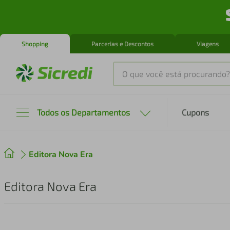
Shopping
Parcerias e Descontos
Viagens
O que você está procurando?
Produtos mais buscados
Todos os Departamentos
Cupons
tenis
1
º
Editora Nova Era
cafeteira
2
º
perfume
3
º
Editora Nova Era
air fryer
4
º