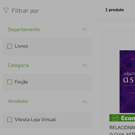
iphone
5
º
Filtrar por
1
produto
Departamento
Livros
Categoria
Ficção
Vitrola Loja Virtual
RELACIONA
O GUIA AS