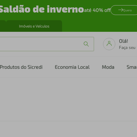
Saldão de inverno
até 40% off
Quero
Imóveis e Veículos
Olá!
Faça seu
Produtos do Sicredi
Economia Local
Moda
Sma