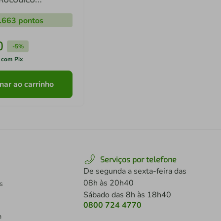
 PARA A MULHERE
.663
pontos
0
-
5%
 com Pix
nar ao carrinho
Serviços por telefone
De segunda a sexta-feira das
08h às 20h40
s
Sábado das 8h às 18h40
0800 724 4770
a