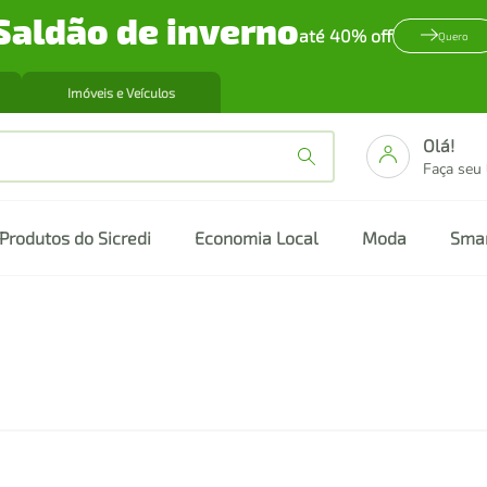
Saldão de inverno
até 40% off
Quero
Imóveis e Veículos
Olá!
Faça seu
Produtos do Sicredi
Economia Local
Moda
Sma