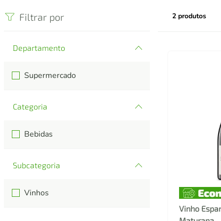
iphone
5
º
Filtrar por
2
produtos
Departamento
Supermercado
Categoria
Bebidas
Subcategoria
Vinhos
Vinho Espa
Maturana