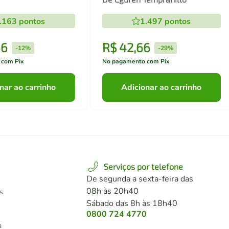
.163
pontos
1.497
pontos
66
R$
42
,
66
-
12%
-
29%
 com Pix
No pagamento com Pix
nar ao carrinho
Adicionar ao carrinho
Serviços por telefone
De segunda a sexta-feira das
08h às 20h40
s
Sábado das 8h às 18h40
0800 724 4770
a