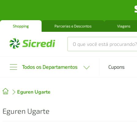
Shopping
Parcerias e Descontos
Viagens
O que você está procurando?
Produtos mais buscados
Todos os Departamentos
Cupons
tenis
1
º
Eguren Ugarte
cafeteira
2
º
perfume
3
º
Eguren Ugarte
air fryer
4
º