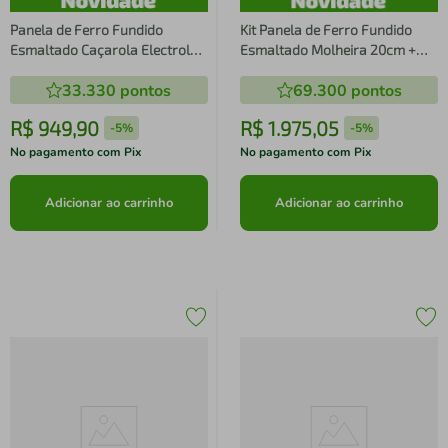
Panela de Ferro Fundido
Kit Panela de Ferro Fundido
Esmaltado Caçarola Electrolux
Esmaltado Molheira 20cm +
24cm verde Linha 100 Anos
Frigideira de Ferro Fundido
33.330
pontos
69.300
pontos
Celebre Encontros
Esmaltado Electrolux 26cm
verde Linha 100 Anos Celebre
R$
949
,
90
R$
1
.
975
,
05
-
5%
-
5%
Preparos
No pagamento com Pix
No pagamento com Pix
Adicionar ao carrinho
Adicionar ao carrinho