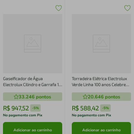
Gaseificador de Água
Torradeira Elétrica Electrolux
Electrolux Cilindro e Garrafa 1L
Verde Linha 100 anos Celebre
Verde Linha 100 anos Celebre
Sensações (TOP75)
33.246
pontos
20.646
pontos
Frescor (ESM100)
R$
947
,
52
R$
588
,
42
-
5%
-
5%
No pagamento com Pix
No pagamento com Pix
Adicionar ao carrinho
Adicionar ao carrinho