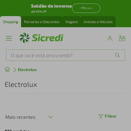
Saldão de inverno
Quero
até 40% off
Shopping
Parcerias e Descontos
Viagens
Imóveis e Veículos
O que você está procurando?
Produtos mais buscados
Electrolux
tenis
1
º
Electrolux
cafeteira
2
º
perfume
3
º
Filtrar
Mais recentes