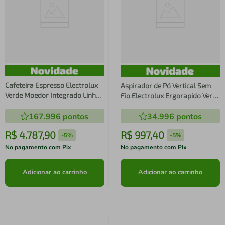
Cafeteira Espresso Electrolux
Aspirador de Pó Vertical Sem
Verde Moedor Integrado Linha
Fio Electrolux Ergorapido Verde
100 anos Celebre Rituais
Linha 100 anos Celebre Bem-
167.996
pontos
34.996
pontos
(ECM95)
Estar (PTEC200)
R$
4
.
787
,
90
R$
997
,
40
-
5%
-
5%
No pagamento com Pix
No pagamento com Pix
Adicionar ao carrinho
Adicionar ao carrinho