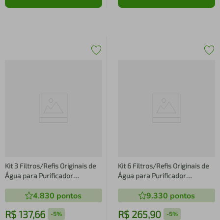
Kit 3 Filtros/Refis Originais de
Kit 6 Filtros/Refis Originais de
Água para Purificador
Água para Purificador
Electrolux
Electrolux
4.830
pontos
9.330
pontos
PE11B/PE11X/PC41B/PC41X/PH41B/PH41X
PE11B/PE11X/PC41B/PC41X/PH41
R$
137
,
66
R$
265
,
90
-
5%
-
5%