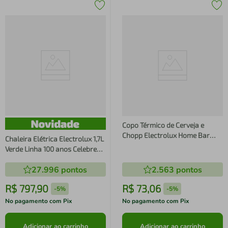
Copo Térmico de Cerveja e
Chopp Electrolux Home Bar
Chaleira Elétrica Electrolux 1,7L
560ml Inox Copo Térmico de
Verde Linha 100 anos Celebre
Cerveja e Chope Electrolux
Pausas (EKP75)
Home Bar 560ml
27.996
pontos
2.563
pontos
R$
797
,
90
R$
73
,
06
-
5%
-
5%
No pagamento com Pix
No pagamento com Pix
Adicionar ao carrinho
Adicionar ao carrinho