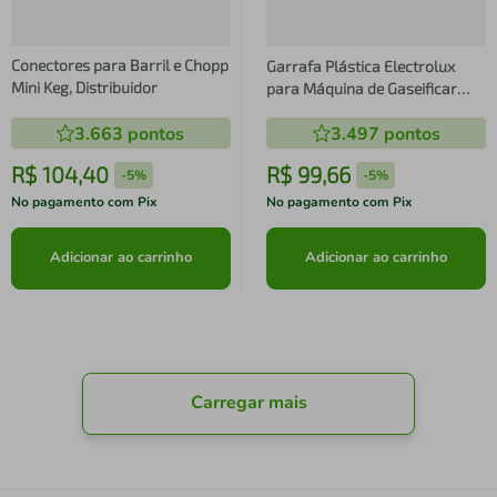
Conectores para Barril e Chopp
Garrafa Plástica Electrolux
Mini Keg, Distribuidor
para Máquina de Gaseificar
Água 0,5L
3.663
pontos
3.497
pontos
R$
104
,
40
R$
99
,
66
-
5%
-
5%
No pagamento com Pix
No pagamento com Pix
Adicionar ao carrinho
Adicionar ao carrinho
Carregar mais