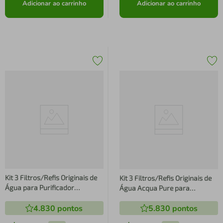
Adicionar ao carrinho
Adicionar ao carrinho
Kit 3 Filtros/Refis Originais de
Kit 3 Filtros/Refis Originais de
Água para Purificador
Água Acqua Pure para
Electrolux
Purificador Electrolux
4.830
pontos
5.830
pontos
PE11B/PE11X/PC41B/PC41X/PH41B/PH41X
PC02X/PE12A/PE12B/PE12G/PE1