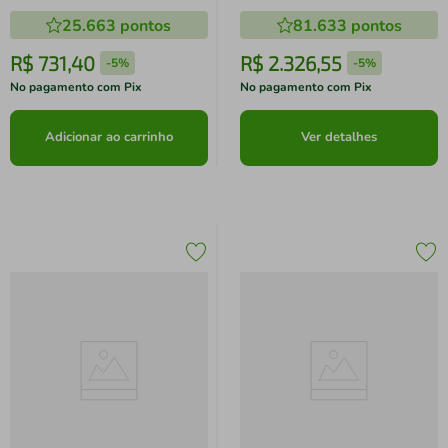
verde Linha 100 Anos Celebre
Compacta, Pré-diluição e
25.663
pontos
81.633
pontos
Preparos
MaxFilter (LEM13)
R$
731
,
40
R$
2
.
326
,
55
-
5%
-
5%
No pagamento com Pix
No pagamento com Pix
Adicionar ao carrinho
Ver detalhes