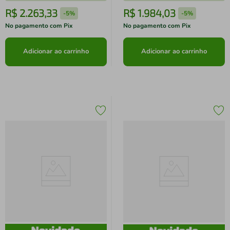
24cm Electrolux Verde Linha
26cm verde Linha 100 Anos
R$
2
.
263
,
33
R$
1
.
984
,
03
-
5%
-
5%
100 Anos Celebre
Celebre
No pagamento com Pix
No pagamento com Pix
Adicionar ao carrinho
Adicionar ao carrinho