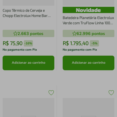
Copo Térmico de Cerveja e
Chopp Electrolux Home Bar
Batedeira Planetária Electrolux
560ml Inox Degrade Azul e
Verde com TruFlow Linha 100
Preto Copo Térmico Electrolux
anos Celebre Texturas (KMP75)
560ml Home Bar Inox Degrade
2.663
pontos
62.996
pontos
Azul e Preto
R$
75
,
90
R$
1
.
795
,
40
-
16%
-
5%
No pagamento com Pix
No pagamento com Pix
Adicionar ao carrinho
Adicionar ao carrinho