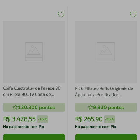
Coifa Electrolux de Parede 90
Kit 6 Filtros/Refis Originais de
cm Preta 90CTV Coifa de
Água para Purificador
Parede Electrolux 90Ctv 90Cm
Electrolux
120.300
pontos
9.330
pontos
Preto 220V 29909PBA235
PE11B/PE11X/PC41B/PC41X/PH41
R$
3
.
428
,
55
R$
265
,
90
-
16%
-
66%
No pagamento com Pix
No pagamento com Pix