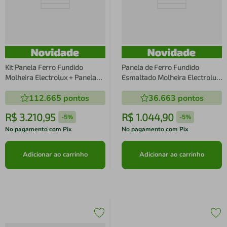
Kit Panela Ferro Fundido
Panela de Ferro Fundido
Molheira Electrolux + Panela
Esmaltado Molheira Electrolux
de Ferro Fundido Caçarola +
20cm verde Linha 100 Anos
112.665
pontos
36.663
pontos
Frigideira de Ferro Fundido
Celebre Temperos
Electrolux Linha 100 Anos
R$
3
.
210
,
95
R$
1
.
044
,
90
-
5%
-
5%
Celebre
No pagamento com Pix
No pagamento com Pix
Adicionar ao carrinho
Adicionar ao carrinho