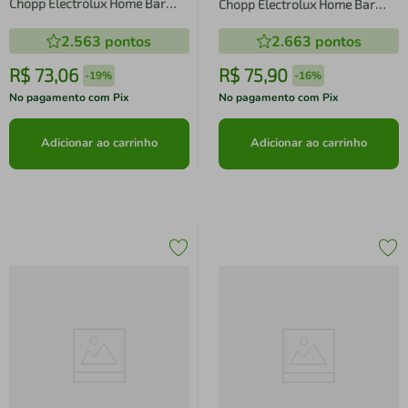
Chopp Electrolux Home Bar
Chopp Electrolux Home Bar
560ml Inox
560ml Inox Degrade Azul e
2.563
pontos
2.663
pontos
Preto
R$
73
,
06
R$
75
,
90
-
19%
-
16%
No pagamento com Pix
No pagamento com Pix
Adicionar ao carrinho
Adicionar ao carrinho