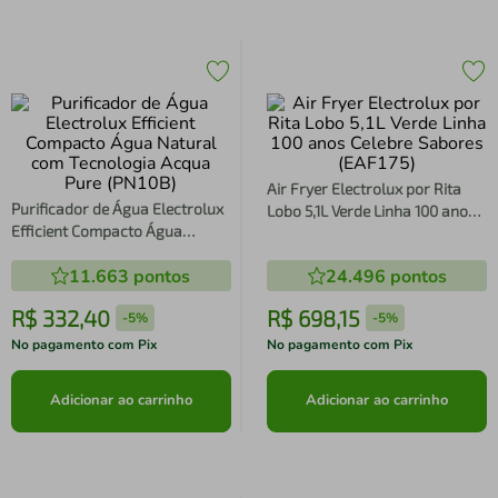
Air Fryer Electrolux por Rita
Purificador de Água Electrolux
Lobo 5,1L Verde Linha 100 anos
Efficient Compacto Água
Celebre Sabores (EAF175)
Natural com Tecnologia Acqua
11.663
pontos
24.496
pontos
Pure (PN10B)
R$
332
,
40
R$
698
,
15
-
5%
-
5%
No pagamento com Pix
No pagamento com Pix
Adicionar ao carrinho
Adicionar ao carrinho