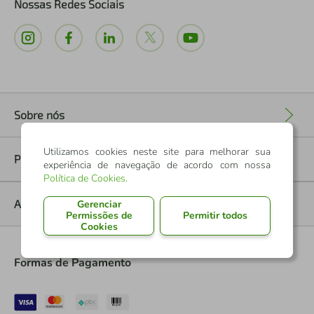
Nossas Redes Sociais
Sobre nós
+
Utilizamos cookies neste site para melhorar sua
Políticas
experiência de navegação de acordo com nossa
+
Política de Cookies
.
Ajuda
Gerenciar
+
Permissões de
Permitir todos
Cookies
Formas de Pagamento