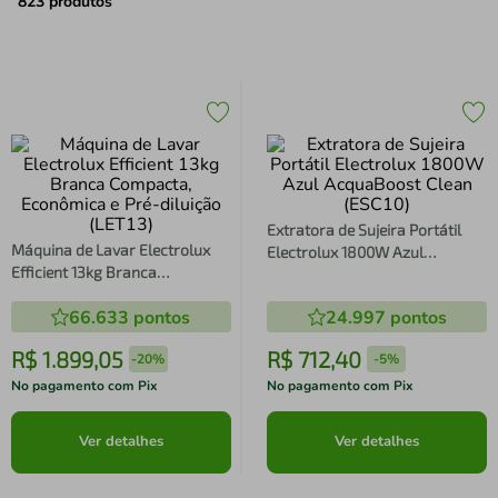
air fryer
4
º
823
produtos
iphone
5
º
Extratora de Sujeira Portátil
Máquina de Lavar Electrolux
Electrolux 1800W Azul
Efficient 13kg Branca
AcquaBoost Clean (ESC10)
Compacta, Econômica e Pré-
66.633
pontos
24.997
pontos
diluição (LET13)
R$
1
.
899
,
05
R$
712
,
40
-
20%
-
5%
No pagamento com Pix
No pagamento com Pix
Ver detalhes
Ver detalhes