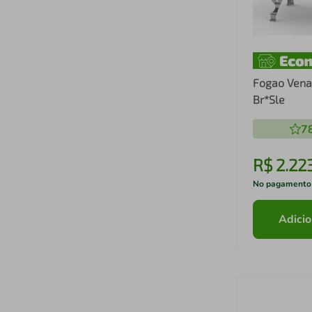
Fogao Venax
Br*Sle
7
R$
2
.
22
No pagamento
Adicio