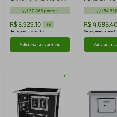
880GF
Dupla Combustão 
137.863
pontos
164.33
Direito
R$
3
.
929
,
10
R$
4
.
683
,
4
-
5%
No pagamento com Pix
No pagamento com Pi
Adicionar ao carrinho
Adicionar a