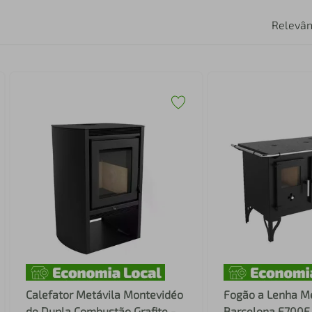
Relevân
Calefator Metávila Montevidéo
Fogão a Lenha Me
de Dupla Combustão Grafite -
Barcelona F700F 