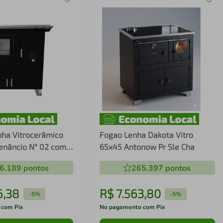
nha Vitrocerâmico
Fogao Lenha Dakota Vitro
enâncio N° 02 com
65x45 Antonow Pr Sle Cha
aída à Esquerda
6.189
pontos
265.397
pontos
6
,
38
R$
7
.
563
,
80
-
5%
-
5%
 com Pix
No pagamento com Pix