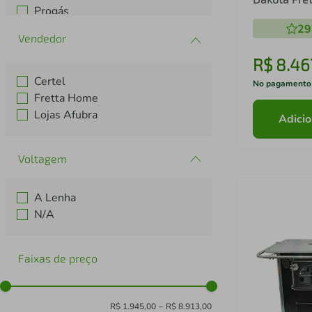
Progás
Vitrocerâmi
Venâncio
29
Superior La
Venax
R$
8
.
46
Certel
No pagamento
Fretta Home
Lojas Afubra
Adicio
Voltagem
A Lenha
N/A
Faixas de preço
R$ 1.945,00
–
R$ 8.913,00