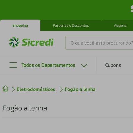
Shopping
Parcerias e Descontos
Viagens
O que você está procurando?
Produtos mais buscados
Todos os Departamentos
Cupons
tenis
1
º
Eletrodomésticos
Fogão a lenha
cafeteira
2
º
perfume
3
º
Fogão a lenha
air fryer
4
º