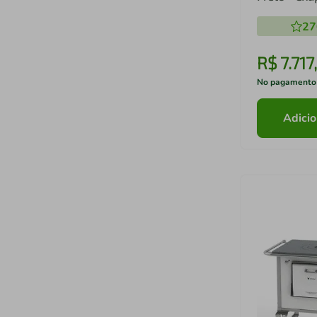
Saída Lado
27
R$
7
.
717
,
No pagamento
Adicio