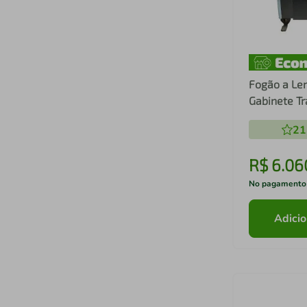
Fogão a Len
Gabinete Tr
21
R$
6
.
06
No pagamento
Adicio