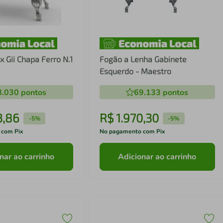
 Gii Chapa Ferro N.1
Fogão a Lenha Gabinete
Esquerdo - Maestro
8.030
pontos
69.133
pontos
3
,
86
R$
1
.
970
,
30
-
5%
-
5%
 com Pix
No pagamento com Pix
nar ao carrinho
Adicionar ao carrinho