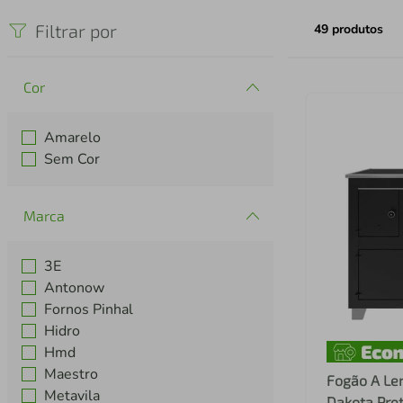
iphone
5
º
Filtrar por
49
produtos
Cor
Amarelo
Sem Cor
Marca
3E
Antonow
Fornos Pinhal
Hidro
Hmd
Maestro
Fogão A Le
Metavila
Dakota Pre