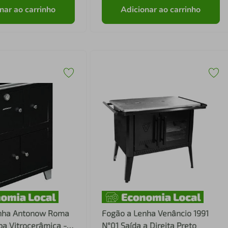
nar ao carrinho
Adicionar ao carrinho
nha Antonow Roma
Fogão a Lenha Venâncio 1991
pa Vitrocerâmica -
N°01 Saída a Direita Preto