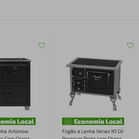
nha Antonow
Fogão a Lenha Venax N1 GII
to Com Chapa
Premium Preto com Chapa