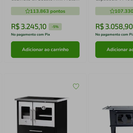
Com Tampa - Chaminé Saída
Lado Esquerdo
113.863
pontos
107.33
Lado Direito
R$
3
.
245
,
10
R$
3
.
058
,
90
-
5%
No pagamento com Pix
No pagamento com Pi
Adicionar ao carrinho
Adicionar a