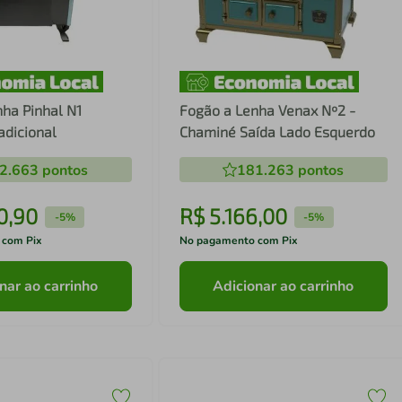
ha Pinhal N1
Fogão a Lenha Venax Nº2 -
adicional
Chaminé Saída Lado Esquerdo
2.663
pontos
181.263
pontos
0
,
90
R$
5
.
166
,
00
-
5%
-
5%
 com Pix
No pagamento com Pix
nar ao carrinho
Adicionar ao carrinho