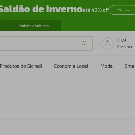
Saldão de inverno
até 40% off
Quero
Imóveis e Veículos
Olá!
Faça seu
Produtos do Sicredi
Economia Local
Moda
Sma