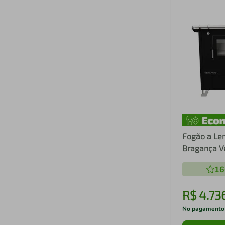
Fogão a Le
Bragança V
Gabinete S
16
Preto
R$
4
.
73
No pagamento