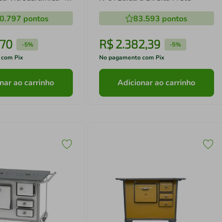
 Esquerdo
0.797
pontos
83.593
pontos
70
R$
2
.
382
,
39
-
5%
-
5%
 com Pix
No pagamento com Pix
nar ao carrinho
Adicionar ao carrinho