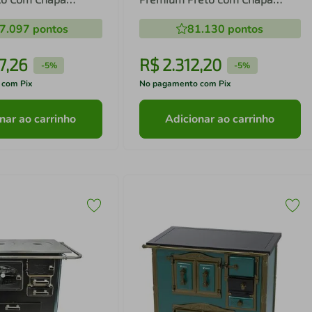
ca - Chaminé Saída
Vitrocerâmica - Chaminé Saída
7.097
pontos
81.130
pontos
do Direito
Lado Direito
7
,
26
R$
2
.
312
,
20
-
5%
-
5%
 com Pix
No pagamento com Pix
nar ao carrinho
Adicionar ao carrinho