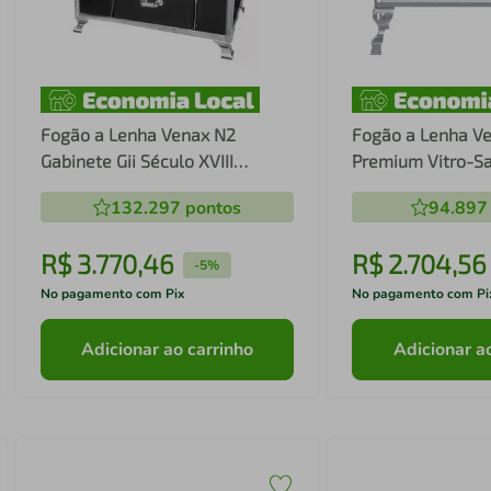
Fogão a Lenha Venax N2
Fogão a Lenha Ve
Gabinete Gii Século XVIII
Premium Vitro-Sa
Premium Preto com Chapa
Esquerdo Fogão 
132.297
pontos
94.897
Vitrocerâmica - Chaminé Saída
GII N2 Premium V
Lado Direito
Lado Esquerdo
R$
3
.
770
,
46
R$
2
.
704
,
56
-
5%
No pagamento com Pix
No pagamento com Pi
Adicionar ao carrinho
Adicionar a