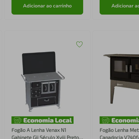
Adicionar ao carrinho
Adicionar a
Fogão A Lenha Venax N1
Fogão Lenha Met
Gabinete Gii Século Xviii Preto
Capadocia V740f