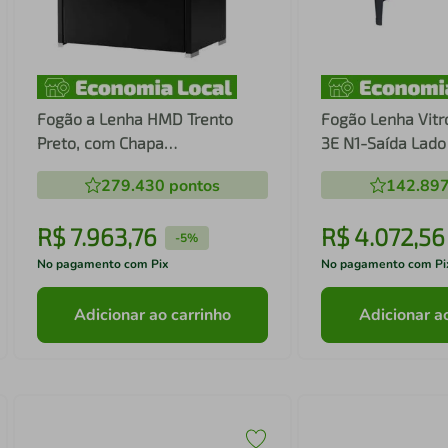
Fogão a Lenha HMD Trento
Fogão Lenha Vitr
Preto, com Chapa
3E N1-Saída Lado
Vitrocerâmica e com Furo na
279.430
pontos
142.89
Chapa - Chaminé Saída Lado
Direito
R$
7
.
963
,
76
R$
4
.
072
,
56
-
5%
No pagamento com Pix
No pagamento com Pi
Adicionar ao carrinho
Adicionar a