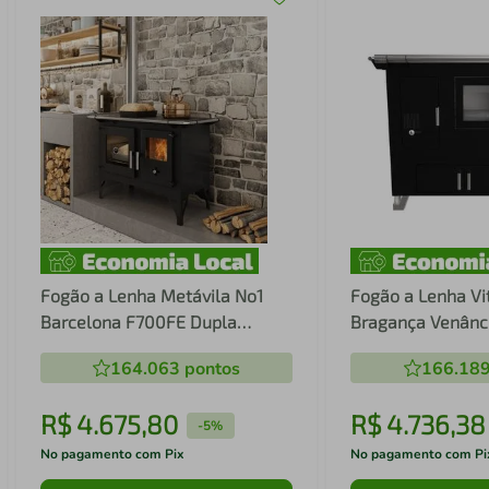
Fogão a Lenha Metávila No1
Fogão a Lenha Vi
Barcelona F700FE Dupla
Bragança Venânc
Combustão - Saída Lado
Gabinete Saída à 
164.063
pontos
166.18
Esquerdo
R$
4
.
675
,
80
R$
4
.
736
,
38
-
5%
No pagamento com Pix
No pagamento com Pi