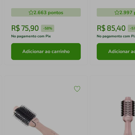
230°C - Bivolt
2.663
pontos
2.997
R$
75
,
90
R$
85
,
40
-
58%
-
5
No pagamento com Pix
No pagamento com Pi
Adicionar ao carrinho
Adicionar a