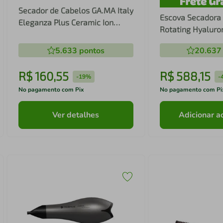
Secador de Cabelos GA.MA Italy
Escova Secadora 
Eleganza Plus Ceramic Ion
Rotating Hyaluro
Motor AC 2100W - Preto
5.633
pontos
20.637
R$
160
,
55
R$
588
,
15
-
19%
-
No pagamento com Pix
No pagamento com Pi
Ver detalhes
Adicionar a