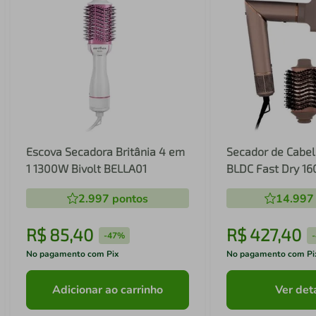
Escova Secadora Britânia 4 em
Secador de Cabel
1 1300W Bivolt BELLA01
BLDC Fast Dry 1
2.997
pontos
14.997
R$
85
,
40
R$
427
,
40
-
47%
-
No pagamento com Pix
No pagamento com Pi
Adicionar ao carrinho
Ver det