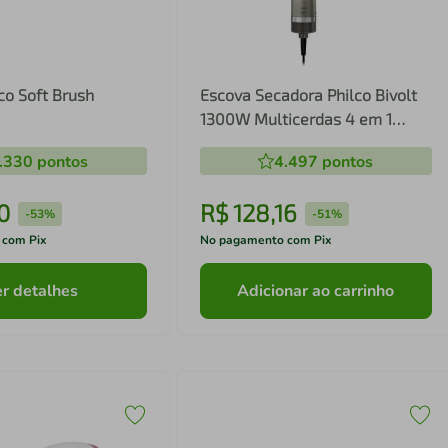
co Soft Brush
Escova Secadora Philco Bivolt
1300W Multicerdas 4 em 1
PES30
.330
pontos
4.497
pontos
0
R$
128
,
16
-
53%
-
51%
 com Pix
No pagamento com Pix
r detalhes
Adicionar ao carrinho