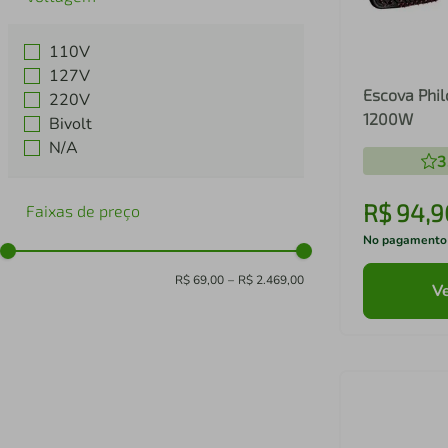
Panvel
Ver mais 6
110V
127V
Escova Phil
220V
1200W
Bivolt
N/A
3
R$
94
,
9
Faixas de preço
No pagamento
R$ 69,00
–
R$ 2.469,00
Ve