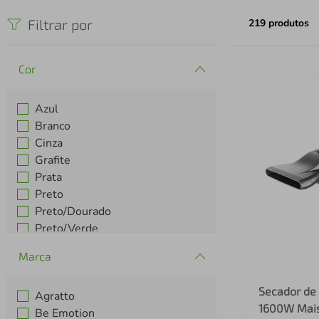
iphone
5
º
Filtrar por
219
produtos
Cor
Azul
Branco
Cinza
Grafite
Prata
Preto
Preto/Dourado
Preto/Verde
Rose
Marca
Verde
Secador de 
Agratto
1600W Mais
Be Emotion