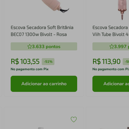
Escova Secadora Soft Britânia
Escova Secadora 
BEC07 1300w Bivolt - Rosa
Viih Tube Bivolt 
3.633
pontos
3.997
R$
103
,
55
R$
113
,
90
-
51%
-
5
No pagamento com Pix
No pagamento com Pi
Adicionar ao carrinho
Adicionar a