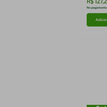
R$
127
,
2
No pagamento
Adicio