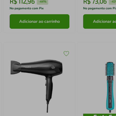
R$
112
,
96
R$
73
,
06
-
44%
-
4
No pagamento com Pix
No pagamento com Pi
Adicionar ao carrinho
Adicionar a