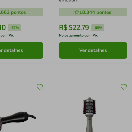
.663
pontos
18.344
pontos
90
R$
522
,
79
-
67%
-
60%
 com Pix
No pagamento com Pix
r detalhes
Ver detalhes