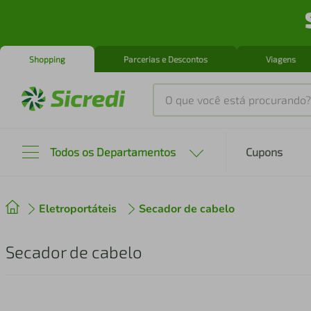
Shopping
Parcerias e Descontos
Viagens
O que você está procurando?
Produtos mais buscados
Todos os Departamentos
Cupons
tenis
1
º
Eletroportáteis
Secador de cabelo
cafeteira
2
º
perfume
3
º
Secador de cabelo
air fryer
4
º