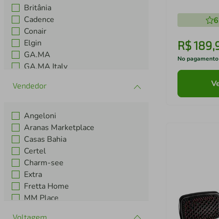
BSC3400
Britânia
Cadence
6
Conair
Elgin
R$
189
,
GA.MA
No pagamento
GA.MA Italy
Gama.Italy
Ve
Genérica
Ver mais 8
Angeloni
Aranas Marketplace
Casas Bahia
Certel
Charm-see
Extra
Fretta Home
MM Place
Nivalmix
Voltagem