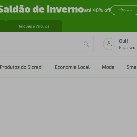
Saldão de inverno
até 40% off
Quero
Imóveis e Veículos
Olá!
Faça seu
Produtos do Sicredi
Economia Local
Moda
Sma