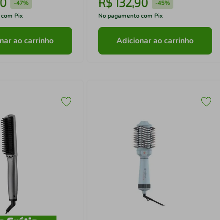
0
R$
132
,
90
-
47%
-
45%
 com Pix
No pagamento com Pix
nar ao carrinho
Adicionar ao carrinho