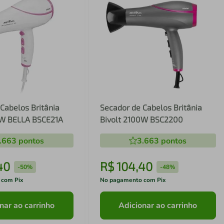
Cabelos Britânia
Secador de Cabelos Britânia
0W BELLA BSCE21A
Bivolt 2100W BSC2200
.663
pontos
3.663
pontos
40
R$
104
,
40
-
50%
-
48%
 com Pix
No pagamento com Pix
nar ao carrinho
Adicionar ao carrinho