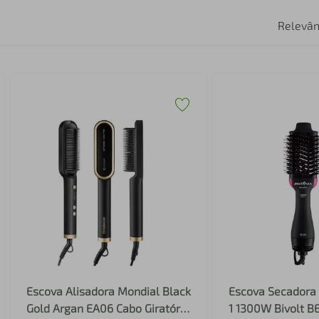
Relevân
Escova Alisadora Mondial Black
Escova Secadora 
Gold Argan EA06 Cabo Giratório
1 1300W Bivolt 