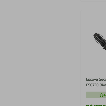
Escova Sec
ESC720 Bivo
4