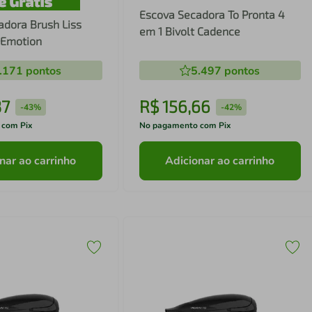
Escova Secadora To Pronta 4
adora Brush Liss
em 1 Bivolt Cadence
 Emotion
.171
pontos
5.497
pontos
37
R$
156
,
66
-
43%
-
42%
 com Pix
No pagamento com Pix
nar ao carrinho
Adicionar ao carrinho