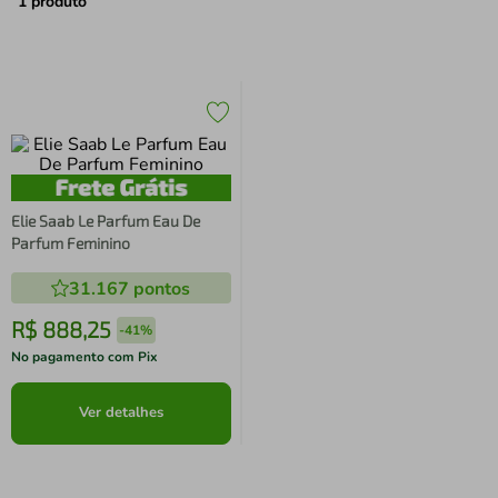
air fryer
4
º
1
produto
iphone
5
º
Elie Saab Le Parfum Eau De
Parfum Feminino
31.167
pontos
R$
888
,
25
-
41%
No pagamento com Pix
Ver detalhes