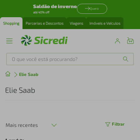
Saldão de inverno
Quero
até 40% off
Shopping
Parcerias e Descontos
Viagens
Imóveis e Veículos
O que você está procurando?
Produtos mais buscados
Elie Saab
tenis
1
º
Elie Saab
cafeteira
2
º
perfume
3
º
Filtrar
Mais recentes