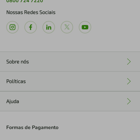
0800 724 7220
Nossas Redes Sociais
Sobre nós
+
Políticas
+
Ajuda
+
Formas de Pagamento