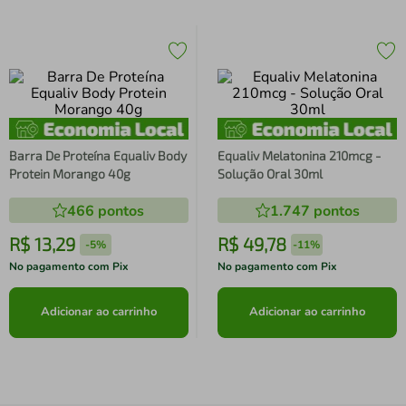
Barra De Proteína Equaliv Body
Equaliv Melatonina 210mcg -
Protein Morango 40g
Solução Oral 30ml
466
pontos
1.747
pontos
R$
13
,
29
R$
49
,
78
-
5%
-
11%
No pagamento com Pix
No pagamento com Pix
Adicionar ao carrinho
Adicionar ao carrinho