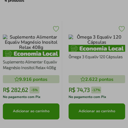
air fryer
4
º
4
produtos
iphone
5
º
Ômega 3 Equaliv 120 Cápsulas
Suplemento Alimentar Equaliv
Magnésio Inositol Relax 408g
9.916
pontos
2.622
pontos
R$
282
,
62
R$
74
,
73
-
5%
-
17%
No pagamento com Pix
No pagamento com Pix
Adicionar ao carrinho
Adicionar ao carrinho