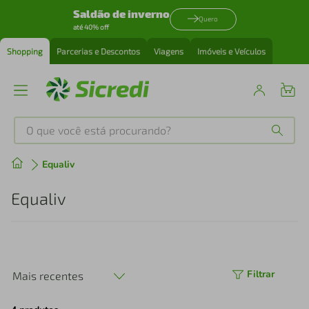
Saldão de inverno
Quero
até 40% off
Shopping
Parcerias e Descontos
Viagens
Imóveis e Veículos
O que você está procurando?
Produtos mais buscados
Equaliv
tenis
1
º
Equaliv
cafeteira
2
º
perfume
3
º
Filtrar
Mais recentes