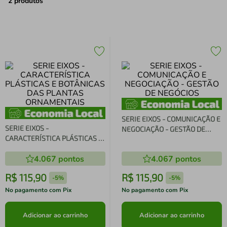
air fryer
4
º
2
produtos
iphone
5
º
SERIE EIXOS - COMUNICAÇÃO E
SERIE EIXOS -
NEGOCIAÇÃO - GESTÃO DE
CARACTERÍSTICA PLÁSTICAS E
NEGÓCIOS
BOTÂNICAS DAS PLANTAS
4.067
pontos
4.067
pontos
ORNAMENTAIS
R$
115
,
90
R$
115
,
90
-
5%
-
5%
No pagamento com Pix
No pagamento com Pix
Adicionar ao carrinho
Adicionar ao carrinho