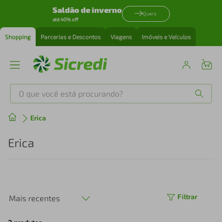
Saldão de inverno
Quero
até 40% off
Shopping
Parcerias e Descontos
Viagens
Imóveis e Veículos
O que você está procurando?
Produtos mais buscados
Erica
tenis
1
º
Erica
cafeteira
2
º
perfume
3
º
Filtrar
Mais recentes