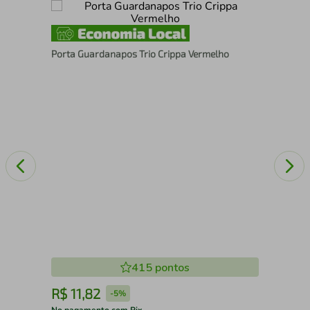
Kit
Porta Guardanapos Trio Crippa Vermelho
Cri
415
pontos
R$
11
,
82
R
-
5%