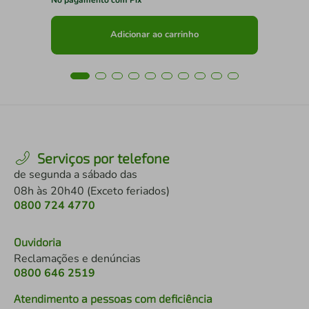
No pagamento com Pix
No 
Adicionar ao carrinho
Serviços por telefone
de segunda a sábado das
08h às 20h40 (Exceto feriados)
0800 724 4770
Ouvidoria
Reclamações e denúncias
0800 646 2519
Atendimento a pessoas com deficiência