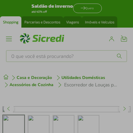
Saldão de inverno
Quero
até 40% off
Shopping
Parcerias e Descontos
Viagens
Imóveis e Veículos
O que você está procurando?
Produtos mais buscados
Casa e Decoração
Utilidades Domésticas
tenis
1
º
Escorredor de Louças para 12 Pratos Utimil em Aço Cromado
Acessórios de Cozinha
cafeteira
2
º
perfume
3
º