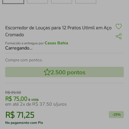
air fryer
4
º
iphone
5
º
Escorredor de Louças para 12 Pratos Utimil em Aço
Cromado
Casas Bahia
Fornecido e entregue por
Carregando…
Compre com pontos:
2.500
pontos
R$
99
,
90
R$
75
,
00
à vista
em até
2
x de
R$
37
,
50
s/juros
R$
71
,
25
-
29%
No pagamento com Pix