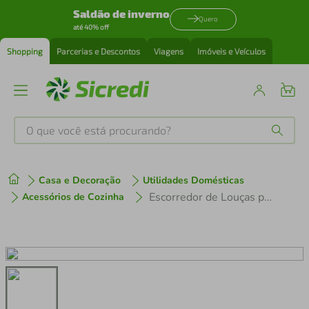
Saldão de inverno
Quero
até 40% off
Shopping
Parcerias e Descontos
Viagens
Imóveis e Veículos
O que você está procurando?
Produtos mais buscados
Casa e Decoração
Utilidades Domésticas
tenis
1
º
Escorredor de Louças para 13 Pratos Utimil em Aço Cromado
Acessórios de Cozinha
cafeteira
2
º
perfume
3
º