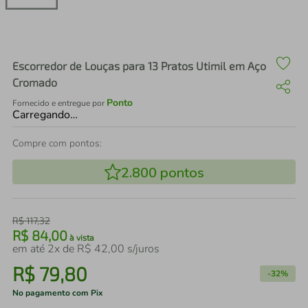
air fryer
4
º
iphone
5
º
Escorredor de Louças para 13 Pratos Utimil em Aço
Cromado
Ponto
Fornecido e entregue por
Carregando…
Compre com pontos:
2.800
pontos
R$
117
,
32
R$
84
,
00
à vista
em até
2
x de
R$
42
,
00
s/juros
R$
79
,
80
-
32%
No pagamento com Pix