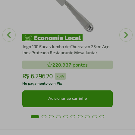
com
Jogo 100 Facas Jumbo de Churrasco 25cm Aço
Inox Prateada Restaurante Mesa Jantar
220.937
pontos
R$
6
.
296
,
70
R
-
5%
No pagamento com Pix
No 
Adicionar ao carrinho