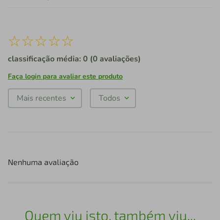
☆
☆
☆
☆
☆
classificação média: 0
(0 avaliações)
Faça login para avaliar este produto
Mais recentes
Todos
Nenhuma avaliação
Quem viu isto, também viu...