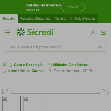
Saldão de inverno
Quero
até 40% off
Shopping
Parcerias e Descontos
Viagens
Imóveis e Veículos
O que você está procurando?
Produtos mais buscados
Casa e Decoração
Utilidades Domésticas
tenis
1
º
Escorredor para 20 Pratos Brinox Suprema 2099/120 em Aço Inox
Acessórios de Cozinha
cafeteira
2
º
perfume
3
º