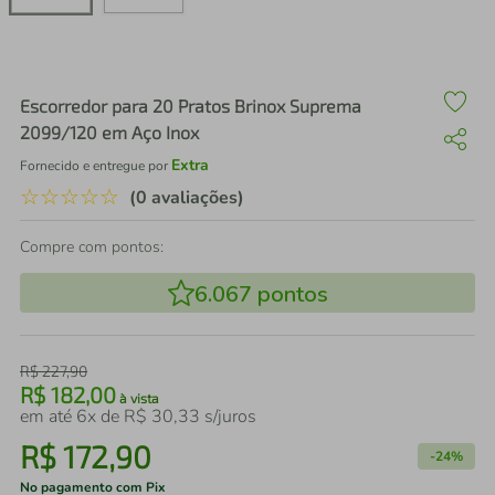
air fryer
4
º
iphone
5
º
Escorredor para 20 Pratos Brinox Suprema
2099/120 em Aço Inox
Extra
Fornecido e entregue por
☆
☆
☆
☆
☆
(0 avaliações)
Compre com pontos:
6.067
pontos
R$
227
,
90
R$
182
,
00
à vista
em até
6
x de
R$
30
,
33
s/juros
R$
172
,
90
-
24%
No pagamento com Pix