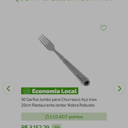
Sal
Sal
50 Garfos Jumbo para Churrasco Aço Inox
20cm Restaurante Jantar Nobre Robusto
110.607
pontos
R$
3
.
152
,
29
R
-
5%