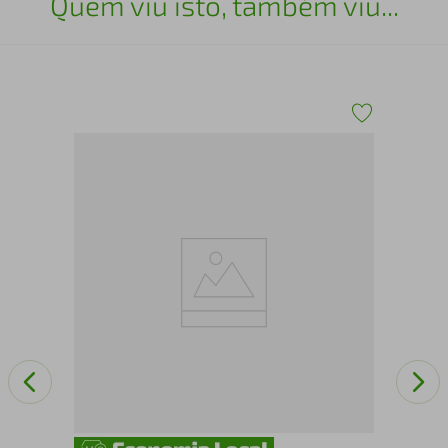
Quem viu isto, também viu...
A
Por