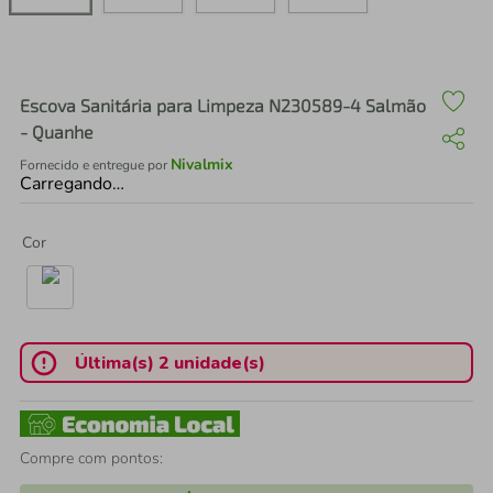
air fryer
4
º
iphone
5
º
Escova Sanitária para Limpeza N230589-4 Salmão
- Quanhe
Nivalmix
Fornecido e entregue por
Carregando…
Cor
Última(s) 2 unidade(s)
Compre com pontos: