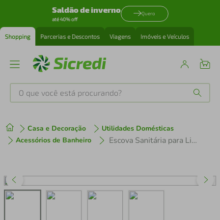
Saldão de inverno
Quero
até 40% off
Shopping
Parcerias e Descontos
Viagens
Imóveis e Veículos
O que você está procurando?
Produtos mais buscados
Casa e Decoração
Utilidades Domésticas
tenis
1
º
Escova Sanitária para Limpeza N230589-4 Salmão - Quanhe
Acessórios de Banheiro
cafeteira
2
º
perfume
3
º