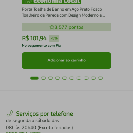
Porta Toalha de Banho em Aço Preto Fosco
Toalheiro de Parede com Design Moderno e
Resistente
3.577
pontos
R$
101
,
94
R
-
5%
No pagamento com Pix
No 
Adicionar ao carrinho
Serviços por telefone
de segunda a sábado das
08h às 20h40 (Exceto feriados)