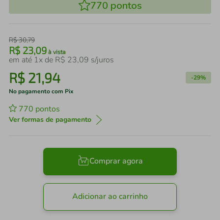
770
pontos
R$
30
,
79
R$
23
,
09
à vista
em até
1
x de
R$
23
,
09
s/juros
R$
21
,
94
-
29%
No pagamento com Pix
770
pontos
Ver formas de pagamento
Comprar agora
Adicionar ao carrinho