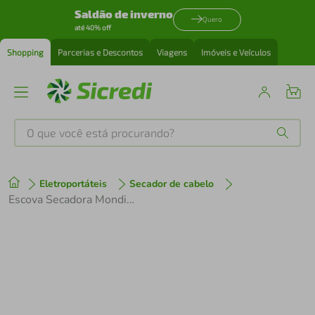
Saldão de inverno
Quero
até 40% off
Shopping
Parcerias e Descontos
Viagens
Imóveis e Veículos
O que você está procurando?
Produtos mais buscados
Eletroportáteis
Secador de cabelo
tenis
1
º
Escova Secadora Mondial by Juliette ES-Ju-02 1200W Verde Oliva - Bivolt
cafeteira
2
º
perfume
3
º