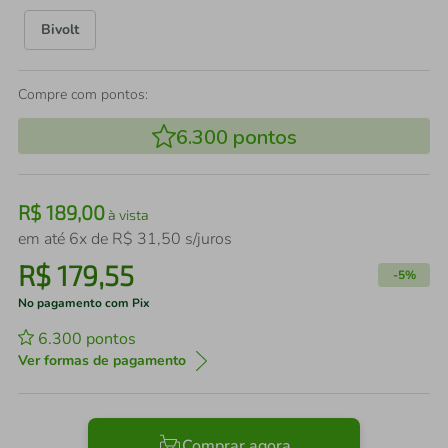
Bivolt
Compre com pontos:
6.300
pontos
R$
189
,
00
à vista
em até
6
x de
R$
31
,
50
s/juros
R$
179
,
55
-
5%
No pagamento com Pix
6.300
pontos
Ver formas de pagamento
Comprar agora