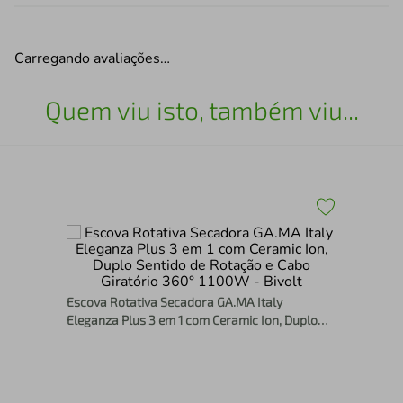
Carregando avaliações…
Quem viu isto, também viu...
10
Esc
Biv
Escova Rotativa Secadora GA.MA Italy
Eleganza Plus 3 em 1 com Ceramic Ion, Duplo
Sentido de Rotação e Cabo Giratório 360° 1100W
- Bivolt