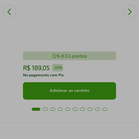
6.633
pontos
R$
189
,
05
R
-
33%
No pagamento com Pix
No 
Adicionar ao carrinho