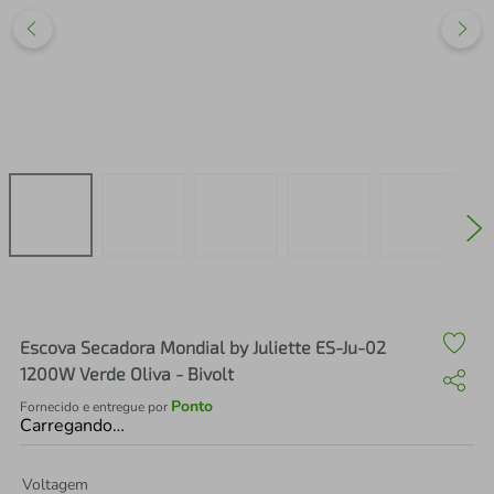
air fryer
4
º
iphone
5
º
Escova Secadora Mondial by Juliette ES-Ju-02
1200W Verde Oliva - Bivolt
Ponto
Fornecido e entregue por
Carregando…
Voltagem