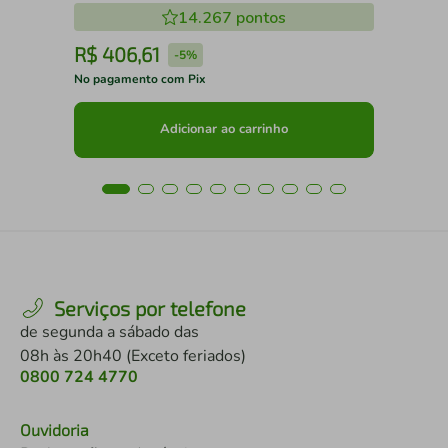
14.267
pontos
R$
406
,
61
R
-
5%
No pagamento com Pix
No 
Adicionar ao carrinho
Serviços por telefone
de segunda a sábado das
08h às 20h40 (Exceto feriados)
0800 724 4770
Ouvidoria