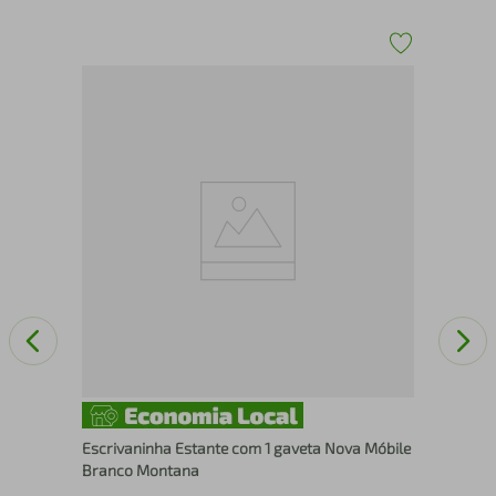
Esc
Mob
Escrivaninha Estante com 1 gaveta Nova Móbile
Branco Montana