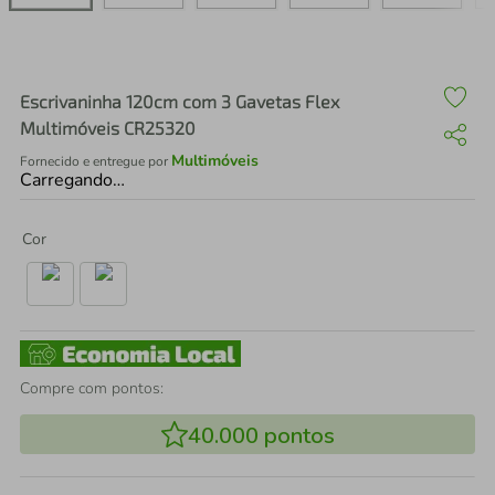
air fryer
4
º
iphone
5
º
Escrivaninha 120cm com 3 Gavetas Flex
Multimóveis CR25320
Multimóveis
Fornecido e entregue por
Carregando…
Cor
Compre com pontos:
40.000
pontos