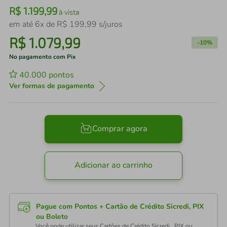
R$
1
.
199
,
99
à vista
em até
6
x de
R$
199
,
99
s/juros
R$
1
.
079
,
99
-
10%
No pagamento com Pix
40.000
pontos
Ver formas de pagamento
Comprar agora
Adicionar ao carrinho
Pague com Pontos + Cartão de Crédito Sicredi, PIX
ou Boleto
Você pode utilizar seus Cartões de Crédito Sicredi , PIX ou