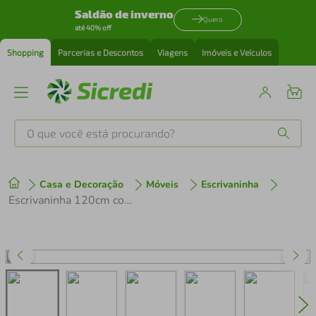
Saldão de inverno
Quero
até 40% off
Shopping
Parcerias e Descontos
Viagens
Imóveis e Veículos
O que você está procurando?
Produtos mais buscados
Casa e Decoração
Móveis
Escrivaninha
tenis
1
º
Escrivaninha 120cm com 3 Gavetas Flex Multimóveis CR25320
cafeteira
2
º
perfume
3
º