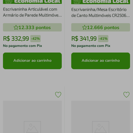
Escrivaninha Articulável com
Escrivaninha/Mesa Escritório
Armário de Parede Multimóveis
de Canto Multimóveis CR25064
CR30003 Branca
Amendoa
12.333
pontos
12.666
pontos
R$
332
,
99
R$
341
,
99
-
42%
-
41%
No pagamento com Pix
No pagamento com Pix
Adicionar ao carrinho
Adicionar ao carrinho