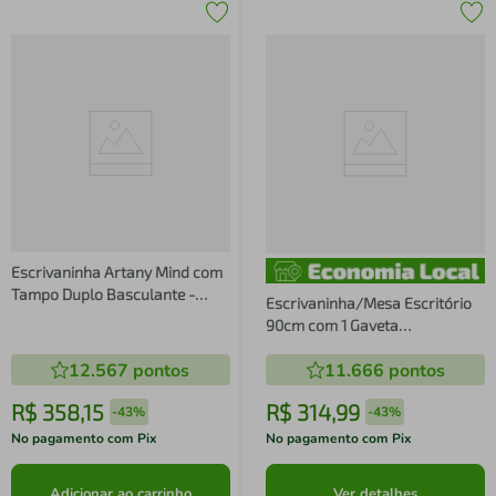
Escrivaninha Artany Mind com
Tampo Duplo Basculante -
Escrivaninha/Mesa Escritório
Ipê/Branco
90cm com 1 Gaveta
Multimóveis CR25261
12.567
pontos
11.666
pontos
R$
358
,
15
R$
314
,
99
-
43%
-
43%
No pagamento com Pix
No pagamento com Pix
Adicionar ao carrinho
Ver detalhes