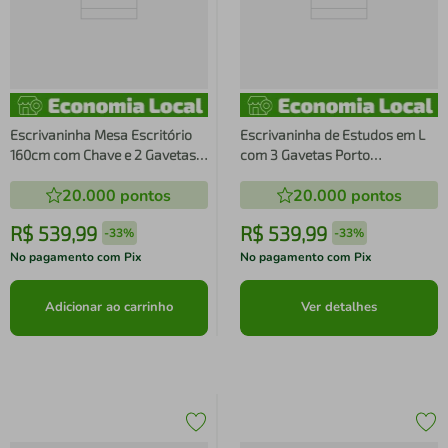
Escrivaninha Mesa Escritório
Escrivaninha de Estudos em L
160cm com Chave e 2 Gavetas
com 3 Gavetas Porto
Flex Multimóveis CR25340
Multimóveis MP6045
20.000
pontos
20.000
pontos
R$
539
,
99
R$
539
,
99
-
33%
-
33%
No pagamento com Pix
No pagamento com Pix
Adicionar ao carrinho
Ver detalhes