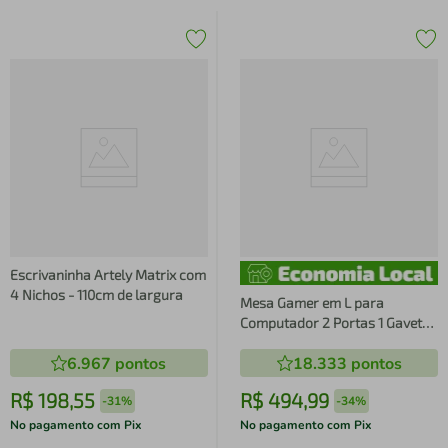
Escrivaninha Artely Matrix com
4 Nichos - 110cm de largura
Mesa Gamer em L para
Computador 2 Portas 1 Gaveta
Arena Multimóveis MP6050
6.967
pontos
18.333
pontos
R$
198
,
55
R$
494
,
99
-
31%
-
34%
No pagamento com Pix
No pagamento com Pix