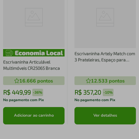
Escrivaninha Artely Match com
3 Prateleiras, Espaço para
Escrivaninha Articulável
Impressora e Nicho - 120cm de
Multimóveis CR25065 Branca
largura
16.666
pontos
12.533
pontos
R$
449
,
99
R$
357
,
20
-
36%
-
10%
No pagamento com Pix
No pagamento com Pix
Adicionar ao carrinho
Ver detalhes