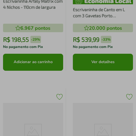
Escrivaninha Artely Matrix com
4 Nichos - 110cm de largura
Escrivaninha de Canto em L
com 3 Gavetas Porto
Multimóveis MP6036
6.967
pontos
20.000
pontos
R$
198
,
55
R$
539
,
99
-
29%
-
33%
No pagamento com Pix
No pagamento com Pix
Adicionar ao carrinho
Ver detalhes