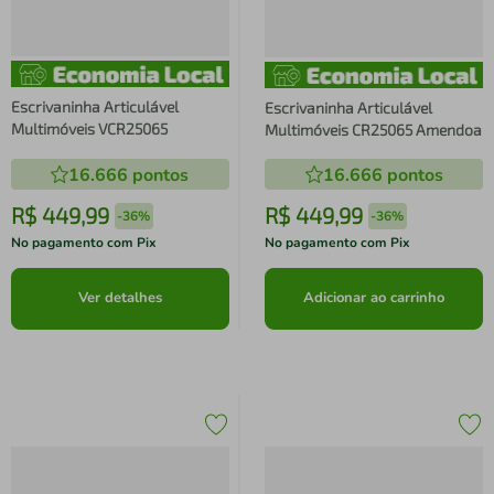
Escrivaninha Articulável
Escrivaninha Articulável
Multimóveis VCR25065
Multimóveis CR25065 Amendoa
16.666
pontos
16.666
pontos
R$
449
,
99
R$
449
,
99
-
36%
-
36%
No pagamento com Pix
No pagamento com Pix
Ver detalhes
Adicionar ao carrinho