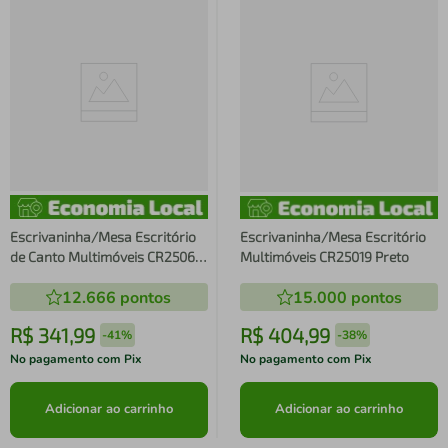
Escrivaninha/Mesa Escritório
Escrivaninha/Mesa Escritório
de Canto Multimóveis CR25064
Multimóveis CR25019 Preto
Nogal
12.666
pontos
15.000
pontos
R$
341
,
99
R$
404
,
99
-
41%
-
38%
No pagamento com Pix
No pagamento com Pix
Adicionar ao carrinho
Adicionar ao carrinho