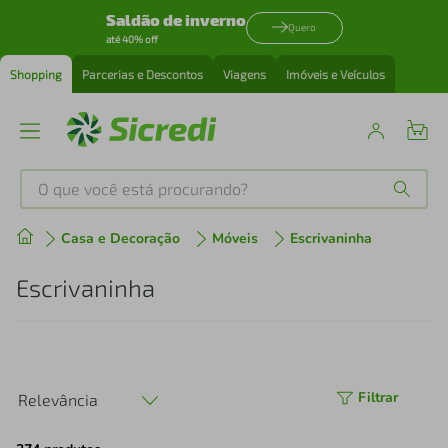
Saldão de inverno
Quero
até 40% off
Shopping
Parcerias e Descontos
Viagens
Imóveis e Veículos
O que você está procurando?
Produtos mais buscados
Casa e Decoração
Móveis
Escrivaninha
tenis
1
º
Escrivaninha
cafeteira
2
º
perfume
3
º
Filtrar
Relevância