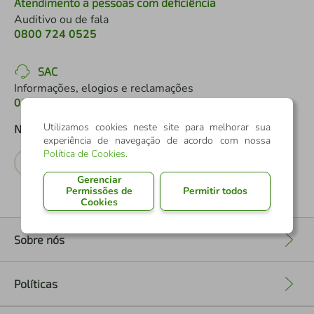
Atendimento a pessoas com deficiência
Auditivo ou de fala
0800 724 0525
SAC
Informações, elogios e reclamações
0800 724 7220
Utilizamos cookies neste site para melhorar sua
Nossas Redes Sociais
experiência de navegação de acordo com nossa
Política de Cookies
.
Gerenciar
Permissões de
Permitir todos
Cookies
Sobre nós
+
Políticas
+