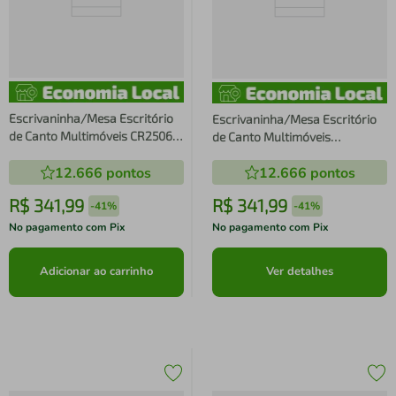
Escrivaninha/Mesa Escritório
Escrivaninha/Mesa Escritório
de Canto Multimóveis CR25064
de Canto Multimóveis
Branca
VCR25064
12.666
pontos
12.666
pontos
R$
341
,
99
R$
341
,
99
-
41%
-
41%
No pagamento com Pix
No pagamento com Pix
Adicionar ao carrinho
Ver detalhes