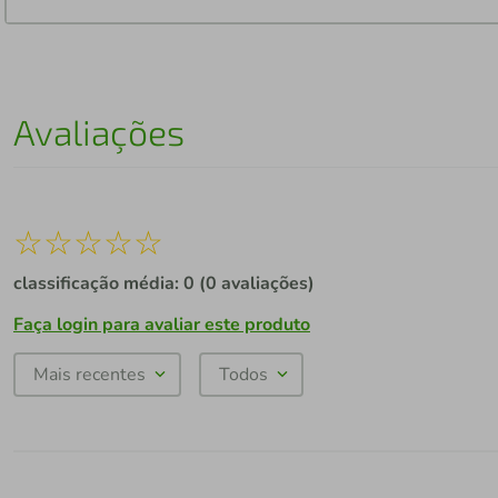
Avaliações
☆
☆
☆
☆
☆
classificação média: 0
(0 avaliações)
Faça login para avaliar este produto
Mais recentes
Todos