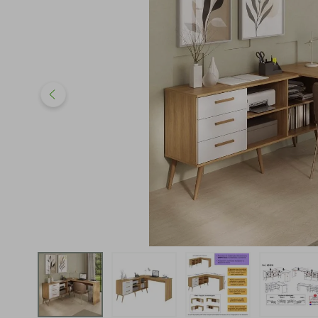
iphone
5
º