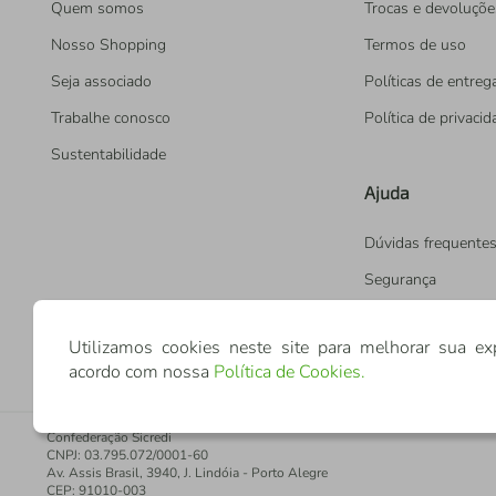
Quem somos
Trocas e devoluçõe
Nosso Shopping
Termos de uso
Seja associado
Políticas de entreg
Trabalhe conosco
Política de privaci
Sustentabilidade
Ajuda
Dúvidas frequente
Segurança
Utilizamos cookies neste site para melhorar sua ex
acordo com nossa
Política de Cookies
.
Confederação Sicredi
CNPJ: 03.795.072/0001-60
Av. Assis Brasil, 3940, J. Lindóia - Porto Alegre
CEP: 91010-003