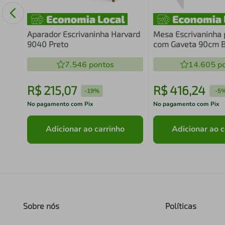
Aparador Escrivaninha Harvard
Mesa Escrivaninha 
9040 Preto
com Gaveta 90cm 
ME4173 Tecnomobi
7.546
pontos
Office Notebook
14.605
po
R$
215
,
07
R$
416
,
24
-
19%
-
5
No pagamento com Pix
No pagamento com Pix
Adicionar ao carrinho
Adicionar ao c
Sobre nós
Políticas