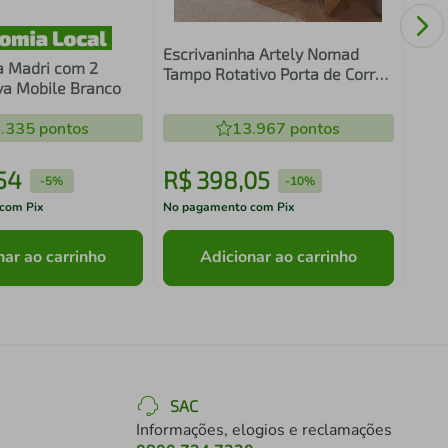
Escrivaninha Artely Nomad
a Madri com 2
Tampo Rotativo Porta de Correr
a Mobile Branco
4 Nichos Off White Cinamomo
.335
pontos
13.967
pontos
54
R$
398
,
05
R$
-
5%
-
10%
com Pix
No pagamento com Pix
No pa
nar ao carrinho
Adicionar ao carrinho
SAC
Informações, elogios e reclamações