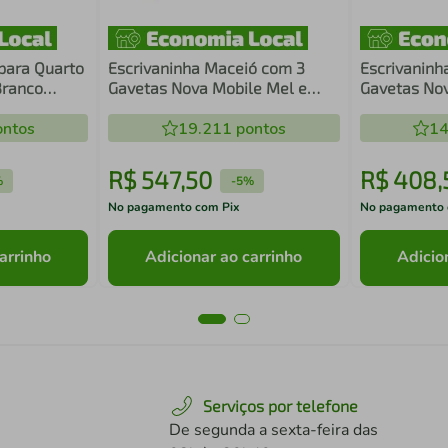
para Quarto
Escrivaninha Maceió com 3
Escrivaninh
Branco
Gavetas Nova Mobile Mel e
Gavetas Nov
li Home
Preto
ntos
19.211
pontos
14
R$
547
,
50
R$
408
,
%
-
5%
No pagamento com Pix
No pagamento 
arrinho
Adicionar ao carrinho
Adicio
Serviços por telefone
De segunda a sexta-feira das