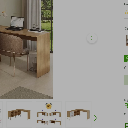
Fo
C
C
R
e