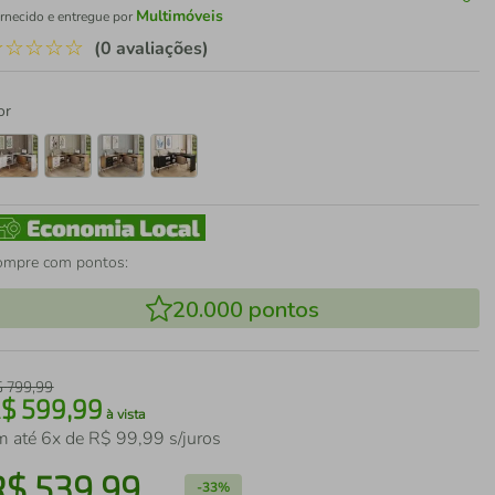
Multimóveis
rnecido e entregue por
☆
☆
☆
☆
☆
(0 avaliações)
or
ompre com pontos:
20.000
pontos
$
799
,
99
R$
599
,
99
à vista
m até
6
x de
R$
99
,
99
s/juros
R$
539
,
99
-
33%