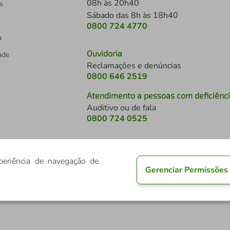
08h às 20h40
s
Sábado das 8h às 18h40
0800 724 4770
a
Ouvidoria
dade
Reclamações e denúncias
0800 646 2519
Atendimento a pessoas com deficiênc
Auditivo ou de fala
s
0800 724 0525
periência de navegação de
Gerenciar Permissões