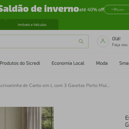
Saldão de inverno
até 40% off
Quero
Imóveis e Veículos
Olá!
Faça seu
Produtos do Sicredi
Economia Local
Moda
Sma
Escrivaninha de Canto em L com 3 Gavetas Porto Multimóveis MP6036
E
G