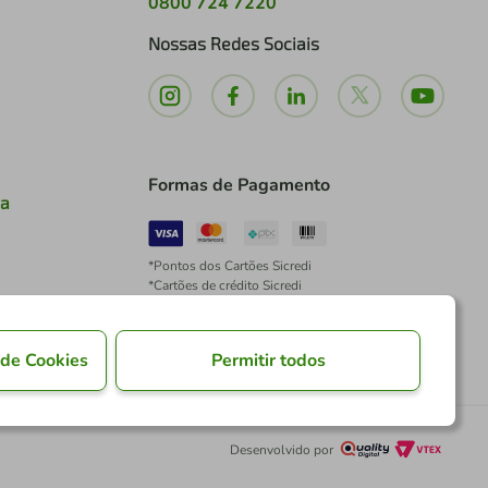
0800 724 7220
Nossas Redes Sociais
Formas de Pagamento
ia
*Pontos dos Cartões Sicredi
*Cartões de crédito Sicredi
*Boleto exclusivo para associados PJ
*É vedada a cobrança de preço superior, valor ou
encargo adicional para pagamentos por meio de
 de Cookies
Permitir todos
Pix à vista.
Desenvolvido por