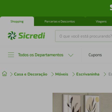
Shopping
Parcerias e Descontos
Viagens
O que você está procurando?
Produtos mais buscados
Todos os Departamentos
Cupons
tenis
1
º
Casa e Decoração
Móveis
Escrivaninha
cafeteira
2
º
perfume
3
º
air fryer
4
º