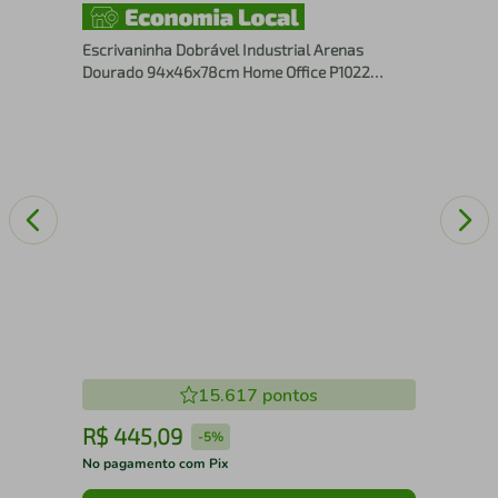
Mes
Tam
Escrivaninha Dobrável Industrial Arenas
Dourado 94x46x78cm Home Office P1022
Escritório
15.617
pontos
R$
445
,
09
R
-
5%
No pagamento com Pix
No 