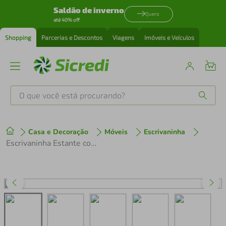
Saldão de inverno
Quero
até 40% off
Shopping
Parcerias e Descontos
Viagens
Imóveis e Veículos
O que você está procurando?
Produtos mais buscados
Casa e Decoração
Móveis
Escrivaninha
tenis
1
º
Escrivaninha Estante com 2 Portas e Gaveta Multimóveis CR25040 Amendoa
cafeteira
2
º
perfume
3
º