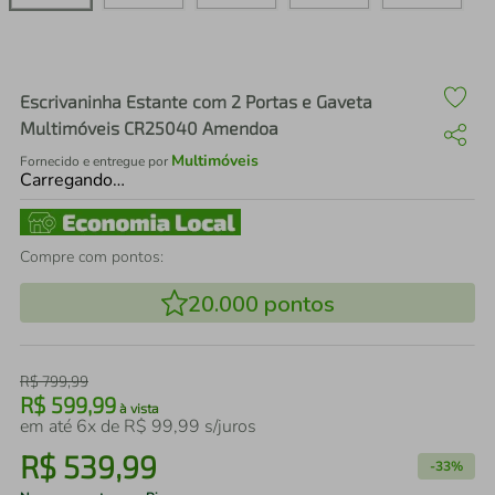
air fryer
4
º
iphone
5
º
Escrivaninha Estante com 2 Portas e Gaveta
Multimóveis CR25040 Amendoa
Multimóveis
Fornecido e entregue por
Carregando…
Compre com pontos:
20.000
pontos
R$
799
,
99
R$
599
,
99
à vista
em até
6
x de
R$
99
,
99
s/juros
R$
539
,
99
-
33%