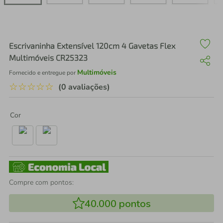
air fryer
4
º
iphone
5
º
Escrivaninha Extensível 120cm 4 Gavetas Flex
Multimóveis CR25323
Multimóveis
Fornecido e entregue por
☆
☆
☆
☆
☆
(0 avaliações)
Cor
Compre com pontos:
40.000
pontos