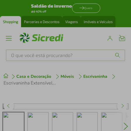
Saldão de inverno
Quero
até 40% off
Shopping
Parcerias e Descontos
Viagens
Imóveis e Veículos
O que você está procurando?
Produtos mais buscados
Casa e Decoração
Móveis
Escrivaninha
tenis
1
º
Escrivaninha Extensível 120cm 4 Gavetas Flex Multimóveis CR25323
cafeteira
2
º
perfume
3
º