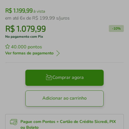
R$
1
.
199
,
99
à vista
em até
6
x de
R$
199
,
99
s/juros
R$
1
.
079
,
99
-
10%
No pagamento com Pix
40.000
pontos
Ver formas de pagamento
Comprar agora
Adicionar ao carrinho
Pague com Pontos + Cartão de Crédito Sicredi, PIX
ou Boleto