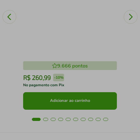
9.666
pontos
R$
260
,
99
R
-
10%
No pagamento com Pix
No 
Adicionar ao carrinho